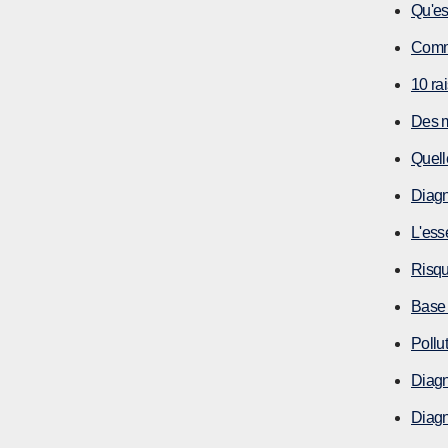
Qu'es
Comme
10 ra
Des m
Quell
Diagn
L'ess
Risqu
Base
Pollu
Diagn
Diagn