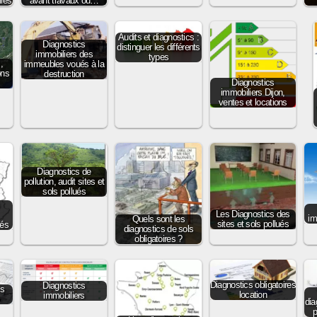
ires
avant travaux ou…
Audits et diagnostics :
Diagnostics
distinguer les différents
immobiliers des
types
,
immeubles voués à la
ons
destruction
Diagnostics
immobiliers Dijon,
ventes et locations
Diagnostics de
pollution, audit sites et
sols pollués
s
Les Diagnostics des
im
Quels sont les
sites et sols pollués
sés
diagnostics de sols
obligatoires ?
Diagnostics obligatoires
Diagnostics
cs
location
immobiliers
dia
p