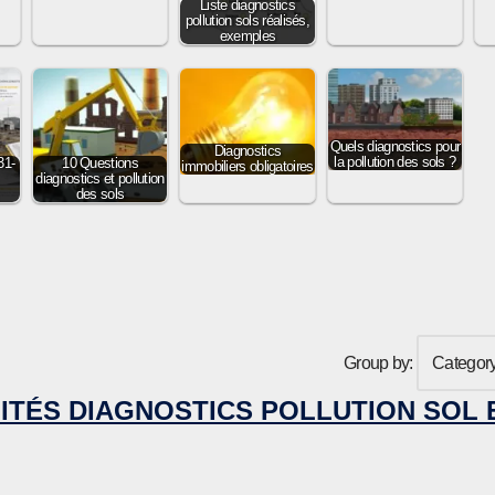
Liste diagnostics
pollution sols réalisés,
exemples
Quels diagnostics pour
Diagnostics
la pollution des sols ?
31-
10 Questions
immobiliers obligatoires
diagnostics et pollution
des sols
Group by:
ITÉS DIAGNOSTICS POLLUTION SOL 