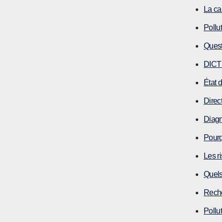
La ca
Pollu
Quest
DICT e
État 
Direc
Diagn
Pourq
Les r
Quels 
Reche
Pollut