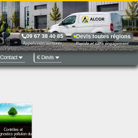
09 67 38 40 85
Devis toutes régions
Contact
€ Devis
Prix dès 500 €
Contrôles et
gnostics pollution du