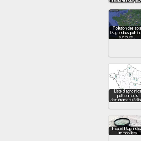
immobiliers obligato
Pollution des sols
Diagnostics polluti
sur toute…
Liste diagnostic
pollution sols
dernièrement réali
Expert Diagnosti
immobiliers