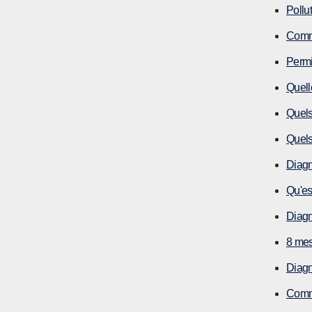
Pollu
Comme
Permi
Quell
Quels
Quels
Diagno
Qu'es
Diagn
8 mesu
Diagn
Comme