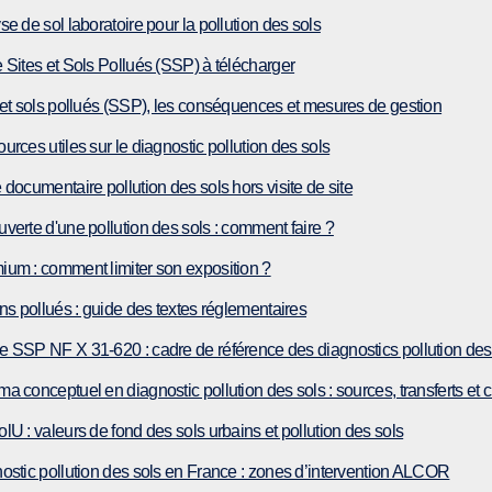
se de sol laboratoire pour la pollution des sols
 Sites et Sols Pollués (SSP) à télécharger
 et sols pollués (SSP), les conséquences et mesures de gestion
urces utiles sur le diagnostic pollution des sols
 documentaire pollution des sols hors visite de site
verte d'une pollution des sols : comment faire ?
um : comment limiter son exposition ?
ins pollués : guide des textes réglementaires
 SSP NF X 31-620 : cadre de référence des diagnostics pollution des
a conceptuel en diagnostic pollution des sols : sources, transferts et c
lU : valeurs de fond des sols urbains et pollution des sols
ostic pollution des sols en France : zones d’intervention ALCOR