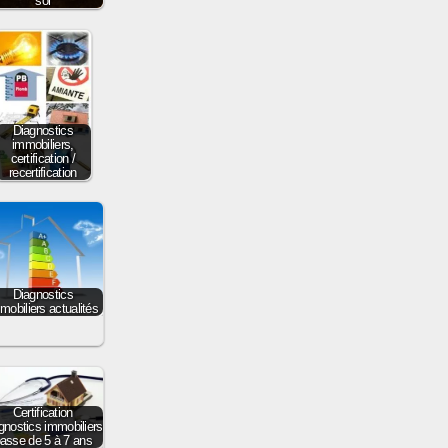
sol
Diagnostics
immobiliers,
certification /
recertification
Diagnostics
mobiliers actualités
Certification
gnostics immobiliers
asse de 5 à 7 ans