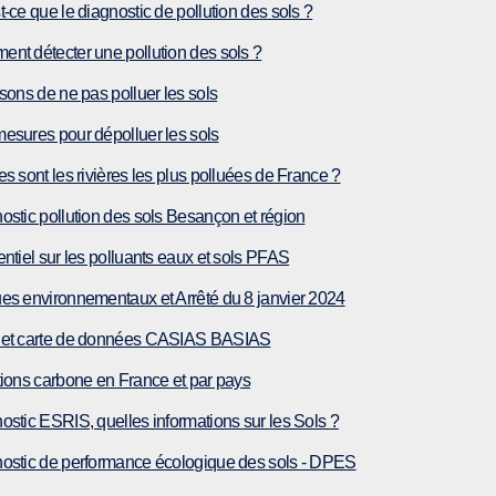
t-ce que le diagnostic de pollution des sols ?
nt détecter une pollution des sols ?
isons de ne pas polluer les sols
esures pour dépolluer les sols
es sont les rivières les plus polluées de France ?
ostic pollution des sols Besançon et région
entiel sur les polluants eaux et sols PFAS
es environnementaux et Arrêté du 8 janvier 2024
 et carte de données CASIAS BASIAS
tions carbone en France et par pays
ostic ESRIS, quelles informations sur les Sols ?
ostic de performance écologique des sols - DPES