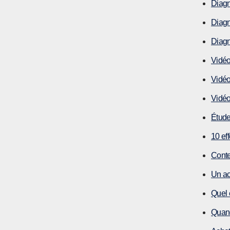
Diagn
Diagn
Diagn
Vidéo
Vidéo
Vidéo
Étude 
10 eff
Conte
Un ac
Quel e
Quand 