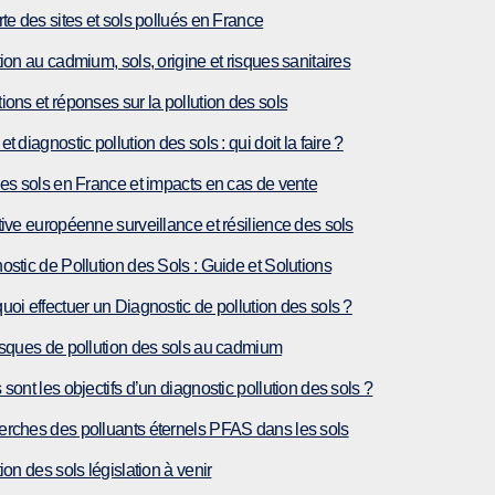
rte des sites et sols pollués en France
tion au cadmium, sols, origine et risques sanitaires
ions et réponses sur la pollution des sols
t diagnostic pollution des sols : qui doit la faire ?
des sols en France et impacts en cas de vente
tive européenne surveillance et résilience des sols
ostic de Pollution des Sols : Guide et Solutions
uoi effectuer un Diagnostic de pollution des sols ?
isques de pollution des sols au cadmium
sont les objectifs d’un diagnostic pollution des sols ?
rches des polluants éternels PFAS dans les sols
ion des sols législation à venir