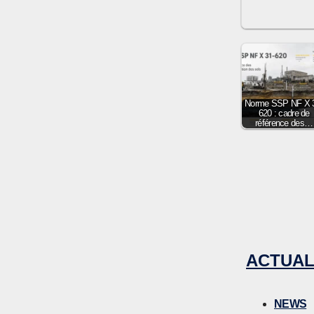
Norme SSP NF X 
620 : cadre de
référence des…
ACTUAL
NEWS