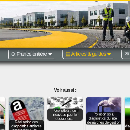
⊙ France entière
▤ Articles & guides
✉ 
égions :
Nantes
Bordeaux
Voir aussi :
Grenelle 2 : du
Pollution sols,
nouveau pour le
diagnostics du site :
dossier de…
Réalisation des
démarches de gestion
diagnostics amiante
dia