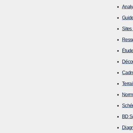
Analy
Guide
Sites
Resso
Étude
Décou
Cadmi
Terra
Norme
Schém
BD So
Diagn