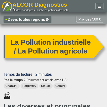
ALCOR Diagnostics
Études, sondages et analyses pollution des sols
Aller
au
Prix dès 500 €
Devis toutes régions
📝
contenu
La Pollution industrielle
/ La Pollution agricole
Temps de lecture :
2
minutes
Pas le temps ?
Résumer cet article avec l’IA :
ChatGPT
Perplexity
Claude
Gemini
🏭
Les diverses et principales