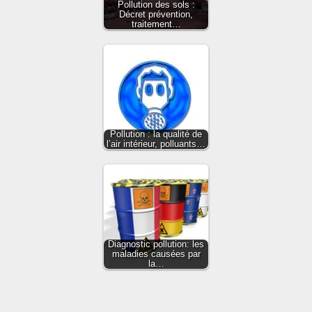
Pollution des sols :
Décret prévention,
traitement…
Pollution : la qualité de
l’air intérieur, polluants…
Diagnostic pollution: les
maladies causées par
la…