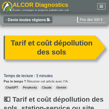
ALCOR Diagnostics
Études, sondages et analyses pollution des sols
Aller
au
Prix dès 500 €
Devis toutes régions
📝
contenu
Tarif et coût dépollution
des sols
Temps de lecture :
3
minutes
Pas le temps ?
Résumer cet article avec l’IA :
ChatGPT
Perplexity
Claude
Gemini
💶 Tarif et coût dépollution des
sols, station-service ou site