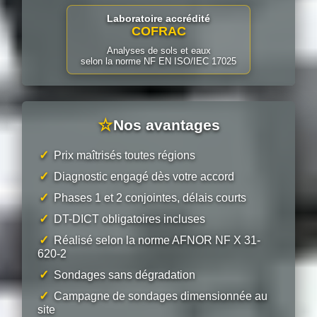
Laboratoire accrédité
COFRAC
Analyses de sols et eaux
selon la norme NF EN ISO/IEC 17025
☆
Nos avantages
✓
Prix maîtrisés toutes régions
✓
Diagnostic engagé dès votre accord
✓
Phases 1 et 2 conjointes, délais courts
✓
DT-DICT obligatoires incluses
✓
Réalisé selon la norme AFNOR NF X 31-
620-2
✓
Sondages sans dégradation
✓
Campagne de sondages dimensionnée au
site