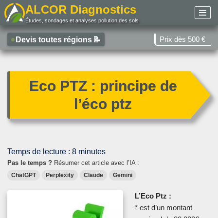
ALCOR Diagnostics
Études, sondages et analyses pollution des sols
Aller
au
Prix dès 500 €
Devis toutes régions
📝
contenu
Eco PTZ : principe de
l’éco ptz
Temps de lecture :
8
minutes
Pas le temps ?
Résumer cet article avec l’IA :
ChatGPT
Perplexity
Claude
Gemini
L’Eco Ptz :
* est d’un montant