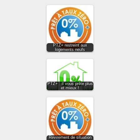
PTZ+ restreint aux
logements neufs
PTZ+ : iI vous prête plus
et mieux !
Revirement de situation