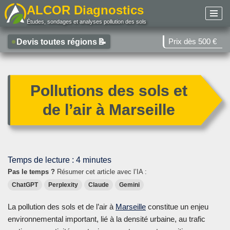
ALCOR Diagnostics
Études, sondages et analyses pollution des sols
Aller
au
Prix dès 500 €
Devis toutes régions
📝
contenu
Pollutions des sols et
de l’air à Marseille
Temps de lecture :
4
minutes
Pas le temps ?
Résumer cet article avec l’IA :
ChatGPT
Perplexity
Claude
Gemini
La pollution des sols et de l’air à
Marseille
constitue un enjeu
environnemental important, lié à la densité urbaine, au trafic