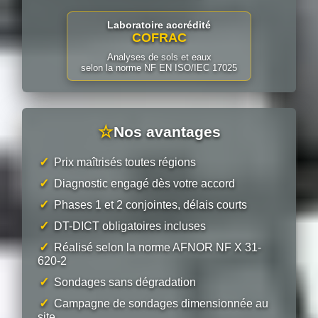
Laboratoire accrédité
COFRAC
Analyses de sols et eaux
selon la norme NF EN ISO/IEC 17025
☆
Nos avantages
✓
Prix maîtrisés toutes régions
✓
Diagnostic engagé dès votre accord
✓
Phases 1 et 2 conjointes, délais courts
✓
DT-DICT obligatoires incluses
✓
Réalisé selon la norme AFNOR NF X 31-
620-2
✓
Sondages sans dégradation
✓
Campagne de sondages dimensionnée au
site