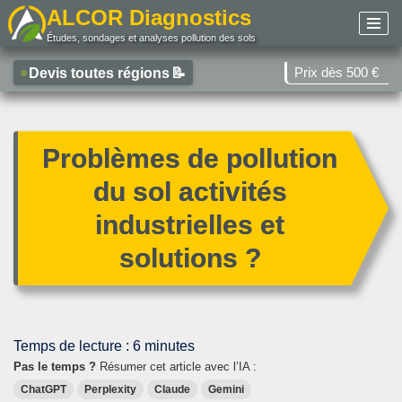
ALCOR Diagnostics
Études, sondages et analyses pollution des sols
Aller
au
Prix dès 500 €
Devis toutes régions
📝
contenu
Problèmes de pollution
du sol activités
industrielles et
solutions ?
Temps de lecture :
6
minutes
Pas le temps ?
Résumer cet article avec l’IA :
ChatGPT
Perplexity
Claude
Gemini