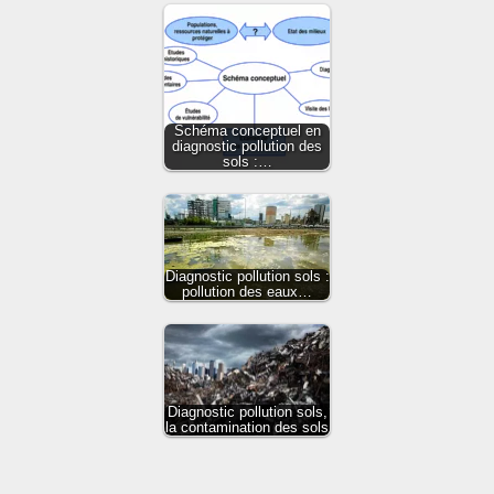
Schéma conceptuel en
diagnostic pollution des
sols :…
Diagnostic pollution sols :
pollution des eaux…
Diagnostic pollution sols,
la contamination des sols