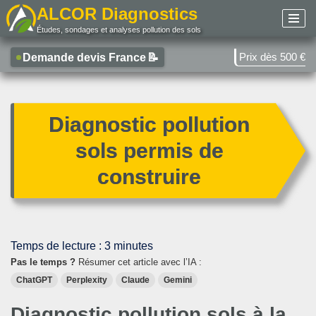
ALCOR Diagnostics
Études, sondages et analyses pollution des sols
Aller
au
Prix dès 500 €
Demande devis France
📝
contenu
Diagnostic pollution
sols permis de
construire
Temps de lecture :
3
minutes
Pas le temps ?
Résumer cet article avec l’IA :
ChatGPT
Perplexity
Claude
Gemini
Diagnostic pollution sols à la