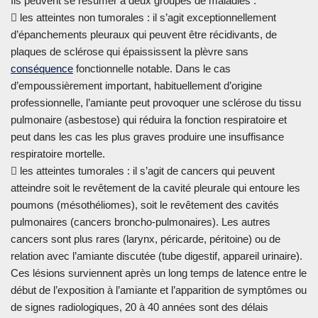
Ils peuvent se résumer à deux groupes de maladies :
 les atteintes non tumorales : il s’agit exceptionnellement
d’épanchements pleuraux qui peuvent être récidivants, de
plaques de sclérose qui épaississent la plèvre sans
conséquence
fonctionnelle notable. Dans le cas
d’empoussièrement important, habituellement d’origine
professionnelle, l’amiante peut provoquer une sclérose du tissu
pulmonaire (asbestose) qui réduira la fonction respiratoire et
peut dans les cas les plus graves produire une insuffisance
respiratoire mortelle.
 les atteintes tumorales : il s’agit de cancers qui peuvent
atteindre soit le revêtement de la cavité pleurale qui entoure les
poumons (mésothéliomes), soit le revêtement des cavités
pulmonaires (cancers broncho-pulmonaires). Les autres
cancers sont plus rares (larynx, péricarde, péritoine) ou de
relation avec l’amiante discutée (tube digestif, appareil urinaire).
Ces lésions surviennent après un long temps de latence entre le
début de l’exposition à l’amiante et l’apparition de symptômes ou
de signes radiologiques, 20 à 40 années sont des délais