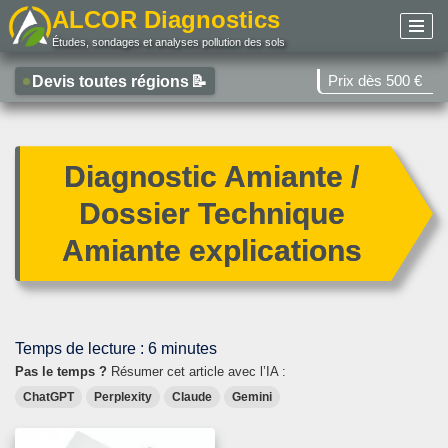
ALCOR Diagnostics
Études, sondages et analyses pollution des sols
Aller
au
Prix dès 500 €
Devis toutes régions
📝
contenu
Diagnostic Amiante /
Dossier Technique
Amiante explications
Temps de lecture :
6
minutes
Pas le temps ?
Résumer cet article avec l’IA :
ChatGPT
Perplexity
Claude
Gemini