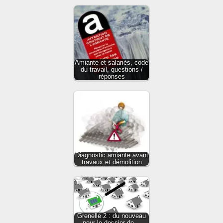
Amiante et salariés, code
du travail, questions /
réponses
Diagnostic amiante avant
travaux et démolition
Grenelle 2 : du nouveau
pour le dossier de…