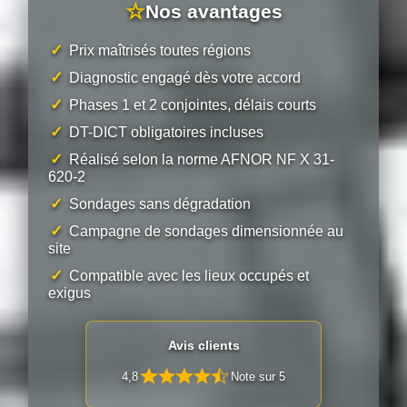
☆
Nos avantages
✓
Prix maîtrisés toutes régions
✓
Diagnostic engagé dès votre accord
✓
Phases 1 et 2 conjointes, délais courts
✓
DT-DICT obligatoires incluses
✓
Réalisé selon la norme AFNOR NF X 31-
620-2
✓
Sondages sans dégradation
✓
Campagne de sondages dimensionnée au
site
✓
Compatible avec les lieux occupés et
exigus
Avis clients
4,8
Note sur 5