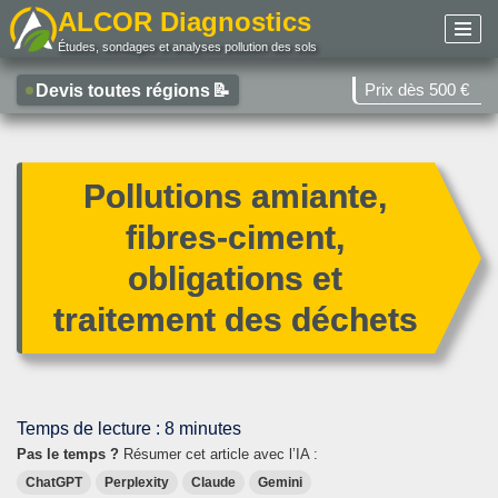
ALCOR Diagnostics
Études, sondages et analyses pollution des sols
Aller
au
Prix dès 500 €
Devis toutes régions
📝
contenu
Pollutions amiante,
fibres-ciment,
obligations et
traitement des déchets
Temps de lecture :
8
minutes
Pas le temps ?
Résumer cet article avec l’IA :
ChatGPT
Perplexity
Claude
Gemini