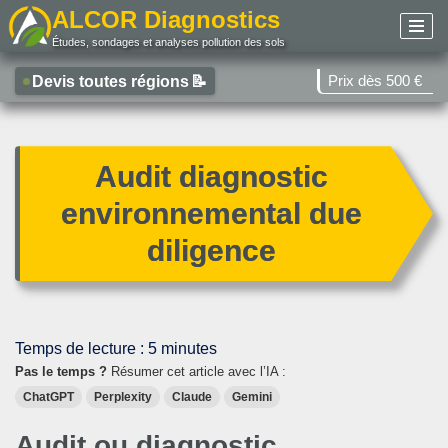
ALCOR Diagnostics
Études, sondages et analyses pollution des sols
Aller
au
Prix dès 500 €
Devis toutes régions
📝
contenu
Audit diagnostic
environnemental due
diligence
Temps de lecture :
5
minutes
Pas le temps ?
Résumer cet article avec l’IA :
ChatGPT
Perplexity
Claude
Gemini
Audit ou diagnostic