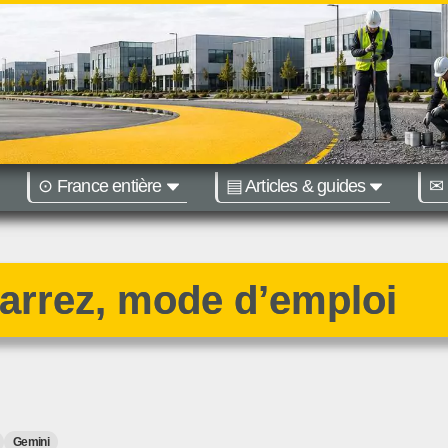
⊙ France entière
▤ Articles & guides
✉ 
égions :
Nantes
Bordeaux
arrez, mode d’emploi
Gemini