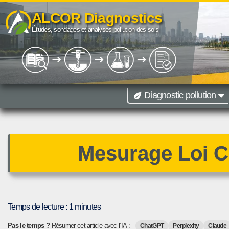
ALCOR Diagnostics
Aller
Études, sondages et analyses pollution des sols
au
contenu
Diagnostic pollution
09 67 38 40 85
Diagnostic de pollution des sols toutes r
Paris
Lille
Dijon
Lyon
Marseille
Montpellier
Toulouse
Besançon
Mesurage Loi C
Temps de lecture :
1
minutes
Pas le temps ?
Résumer cet article avec l’IA :
ChatGPT
Perplexity
Claude