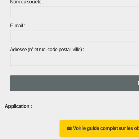
Nom ou société :
E-mail :
Adresse (n° et rue, code postal, ville) :
Application :
📖 Voir le guide complet sur les o