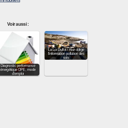
immobiliers
Voir aussi :
La Loi Duflot / Alur oblige
l'information pollution des
sols
Diagnostic performance
énergétique DPE, mode
d'emploi