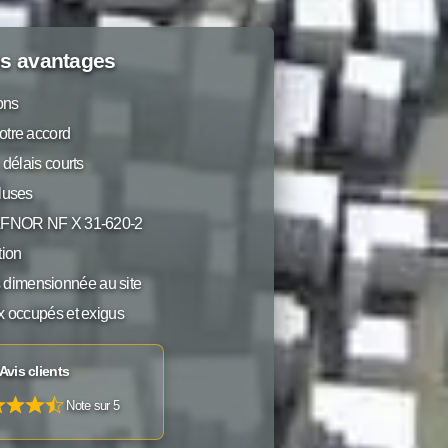
s avantages
ions
otre accord
 délais courts
luses
 AFNOR NF X 31-620-2
ion
dimensionnée au site
x occupés et exigus
Avis clients
Note sur 5