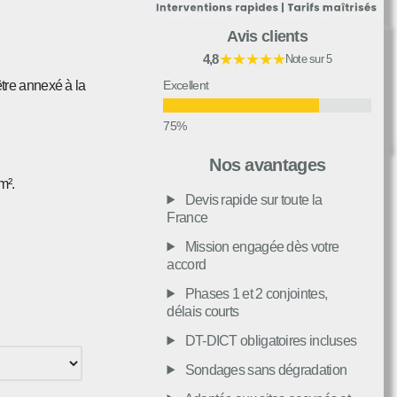
Avis clients
★★★★★
4,8
Note sur 5
Excellent
être annexé à la
Très bon
Nos avantages
m².
Devis rapide sur toute la
Moyen
France
Mission engagée dès votre
accord
Passable
Phases 1 et 2 conjointes,
délais courts
Décevant
DT-DICT obligatoires incluses
Sondages sans dégradation