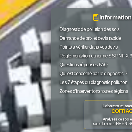
Information
Diagnostic de pollution des sols
Demande de prix et devis rapide
Points à vérifier dans vos devis
Réglementation et norme SSP NF X 
Questions réponses FAQ
Qui est concerné par le diagnostic ?
Les 7 étapes du diagnostic pollution
Zones d’interventions toutes régions
Laboratoire acc
COFRA
Analyses de sols e
selon la norme NF EN I