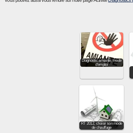
Vous pouvez aussi vous rendre sur notre page Activité
Diagnostics 
Diagnostic amiante, mode
d'emploi
RT 2012, choisir son mode
de chauffage