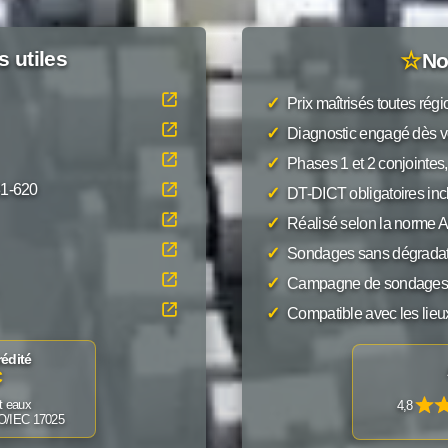
s utiles
☆
No
✓
Prix maîtrisés toutes rég
✓
Diagnostic engagé dès v
✓
Phases 1 et 2 conjointes,
31-620
✓
DT-DICT obligatoires inc
✓
Réalisé selon la norme
✓
Sondages sans dégradat
✓
Campagne de sondages 
✓
Compatible avec les lieu
rédité
C
t eaux
4,8
SO/IEC 17025