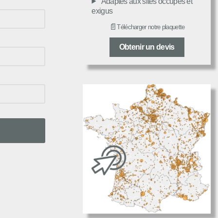
Adaptés aux sites occupés et
exigus
📄
Télécharger notre plaquette
Obtenir un devis