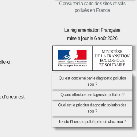
Consulter la carte des sites et sols
pollués en France
La réglementation Française
mise à jour le 6 août 2026
le-ci .
Qui est concerné par le diagnostic pollution
sols ?
Quand effectuer un diagnostic pollution ?
 d’erreur est
Quel est le prix d'un diagnostic pollution des
sols ?
Existe t'il un site pollué près de chez moi ?