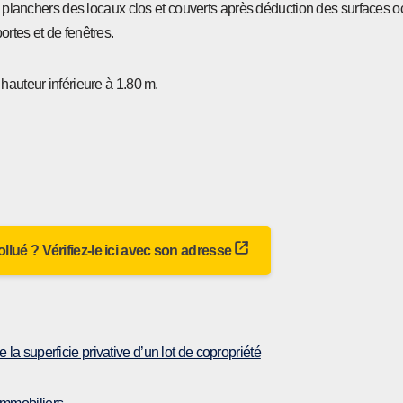
es planchers des locaux clos et couverts après déduction des surfaces 
rtes et de fenêtres.
hauteur inférieure à 1.80 m.
 pollué ? Vérifiez-le ici avec son adresse
la superficie privative d’un lot de copropriété