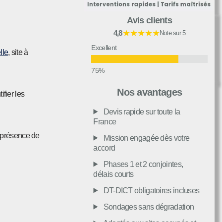
Avis clients
★★★★★
4,8
Note sur 5
Excellent
lle
, site à
Très bon
Nos avantages
ifier les
Devis rapide sur toute la
Moyen
France
a présence de
Mission engagée dès votre
accord
Passable
Phases 1 et 2 conjointes,
délais courts
Décevant
DT-DICT obligatoires incluses
Sondages sans dégradation