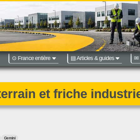
⊙ France entière
▤ Articles & guides
✉ 
égions :
Nantes
Bordeaux
errain et friche industrie
Gemini