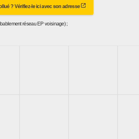
 pollué ? Vérifiez-le ici avec son adresse
robablement réseau EP voisinage) ;