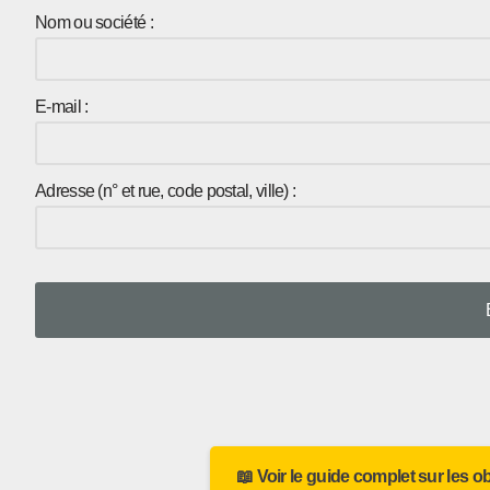
Nom ou société :
E-mail :
Adresse (n° et rue, code postal, ville) :
📖 Voir le guide complet sur les o