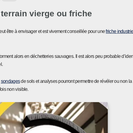
terrain vierge ou friche
eut être à envisager et est vivement conseillée pour une
friche industrie
orment alors en déchetteries sauvages. Il est alors peu probable d’ident
l.
e
sondages
de sols et analyses pourront permettre de révéler ou non l
ois non visible.