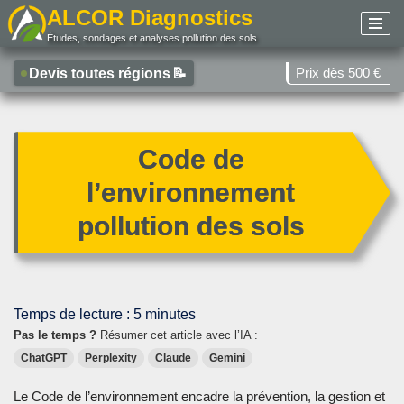
ALCOR Diagnostics
Études, sondages et analyses pollution des sols
Aller
au
Prix dès 500 €
Devis toutes régions
📝
contenu
Code de
l’environnement
pollution des sols
Temps de lecture :
5
minutes
Pas le temps ?
Résumer cet article avec l’IA :
ChatGPT
Perplexity
Claude
Gemini
Le Code de l’environnement encadre la prévention, la gestion et