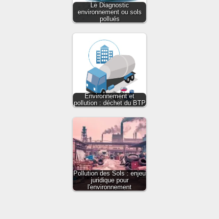
Le Diagnostic
environnement ou sols
pollués
Environnement et
pollution : déchet du BTP
Pollution des Sols : enjeu
juridique pour
l'environnement