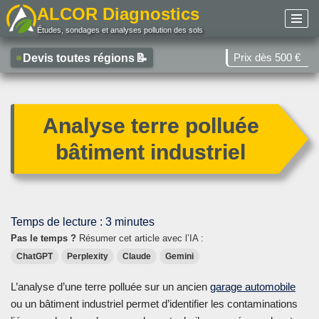
ALCOR Diagnostics
Études, sondages et analyses pollution des sols
Aller
au
Prix dès 500 €
Devis toutes régions
📝
contenu
Analyse terre polluée
bâtiment industriel
Temps de lecture :
3
minutes
Pas le temps ?
Résumer cet article avec l’IA :
ChatGPT
Perplexity
Claude
Gemini
L’analyse d’une terre polluée sur un ancien
garage automobile
ou un bâtiment industriel permet d’identifier les contaminations