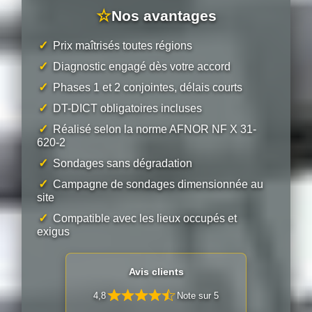
☆
Nos avantages
✓
Prix maîtrisés toutes régions
✓
Diagnostic engagé dès votre accord
✓
Phases 1 et 2 conjointes, délais courts
✓
DT-DICT obligatoires incluses
✓
Réalisé selon la norme AFNOR NF X 31-
620-2
✓
Sondages sans dégradation
✓
Campagne de sondages dimensionnée au
site
✓
Compatible avec les lieux occupés et
exigus
Avis clients
4,8
Note sur 5