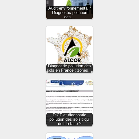
Audit environnemental /
Diagnostic pollution
des…
Diagnostic pollution des
sols en France : zones…
DICT et diagnostic
pollution des sols : qui
doit la faire ?