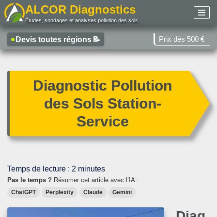
ALCOR Diagnostics
Études, sondages et analyses pollution des sols
Aller
au
Prix dès 500 €
Devis toutes régions
📝
contenu
Diagnostic Pollution
des Sols Station-
Service
Temps de lecture :
2
minutes
Pas le temps ?
Résumer cet article avec l’IA :
ChatGPT
Perplexity
Claude
Gemini
Diag