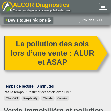
ALCOR Diagnostics
Études, sondages et analyses pollution des sols
Aller
au
Prix dès 500 €
Devis toutes régions
📝
contenu
La pollution des sols
lors d’une vente : ALUR
et ASAP
Temps de lecture :
3
minutes
Pas le temps ?
Résumer cet article avec l’IA :
ChatGPT
Perplexity
Claude
Gemini
Vente immobilière et pollution