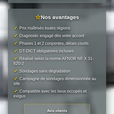
☆
Nos avantages
✓
Prix maîtrisés toutes régions
✓
Diagnostic engagé dès votre accord
✓
Phases 1 et 2 conjointes, délais courts
✓
DT-DICT obligatoires incluses
✓
Réalisé selon la norme AFNOR NF X 31-
620-2
✓
Sondages sans dégradation
✓
Campagne de sondages dimensionnée au
site
✓
Compatible avec les lieux occupés et
exigus
Avis clients