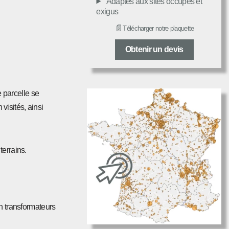
Adaptés aux sites occupés et
exigus
📄
Télécharger notre plaquette
Obtenir un devis
e parcelle se
isités, ainsi
terrains.
n transformateurs