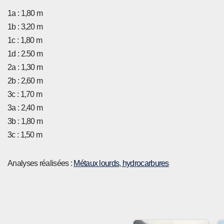
1a : 1,80 m
1b : 3,20 m
1c : 1,80 m
1d : 2.50 m
2a : 1,30 m
2b : 2,60 m
3c : 1,70 m
3a : 2,40 m
3b : 1,80 m
3c : 1,50 m
Analyses réalisées :
Métaux lourds, hydrocarbures