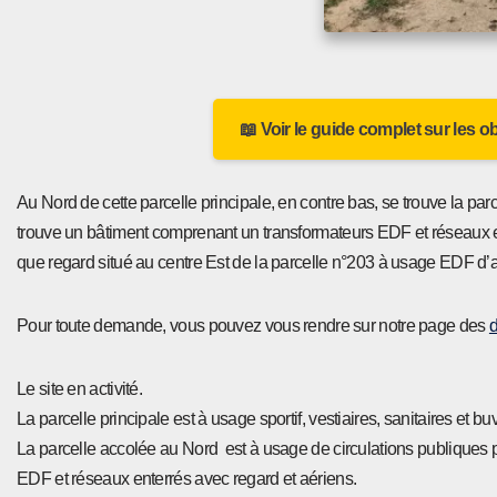
📖 Voir le guide complet sur les o
Au Nord de cette parcelle principale, en contre bas, se trouve la par
trouve un bâtiment comprenant un transformateurs EDF et réseaux en
que regard situé au centre Est de la parcelle n°203 à usage EDF d’a
Pour toute demande, vous pouvez vous rendre sur notre page des
d
Le site en activité.
La parcelle principale est à usage sportif, vestiaires, sanitaires et bu
La parcelle accolée au Nord est à usage de circulations publiques p
EDF et réseaux enterrés avec regard et aériens.