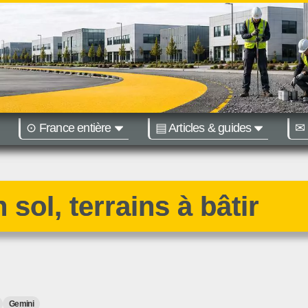
⊙ France entière
▤ Articles & guides
✉ 
ions :
Nantes
Bordeaux
 sol, terrains à bâtir
Gemini