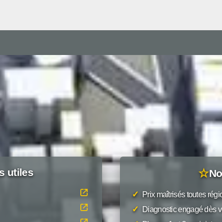
s utiles
☆
No
✓
Prix maîtrisés toutes rég
✓
Diagnostic engagé dès v