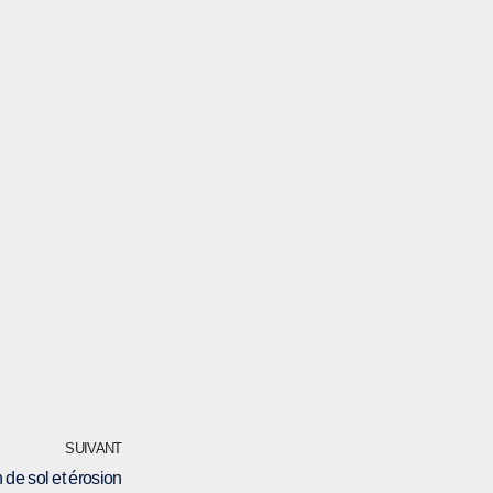
SUIVANT
n de sol et érosion