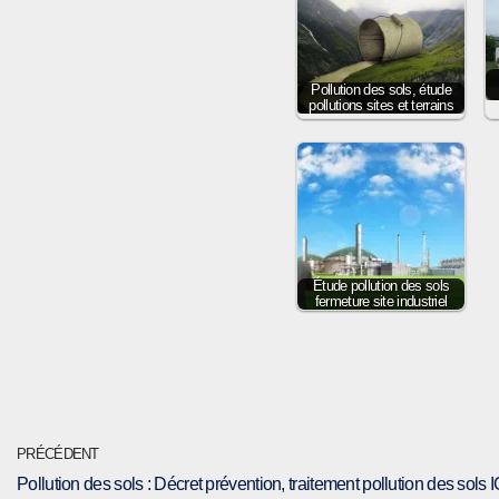
Pollution des sols, étude
pollutions sites et terrains
Étude pollution des sols
fermeture site industriel
PRÉCÉDENT
Pollution des sols : Décret prévention, traitement pollution des sols