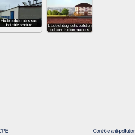
Etude pollution des sols
industrie peinture
Etude et diagnostic pollution
sol construction maisons
 ICPE
Contrôle anti-pollutio