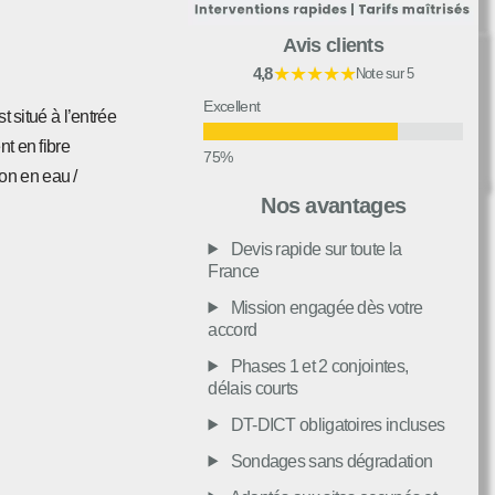
Avis clients
★★★★★
4,8
Note sur 5
Excellent
 situé à l’entrée
nt en fibre
on en eau /
Très bon
Nos avantages
Devis rapide sur toute la
Moyen
France
Mission engagée dès votre
accord
Passable
Phases 1 et 2 conjointes,
délais courts
Décevant
DT-DICT obligatoires incluses
Sondages sans dégradation