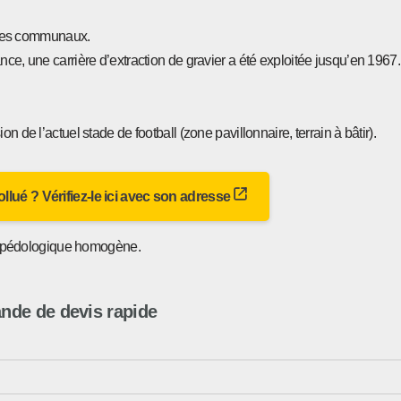
rvices communaux.
ce, une carrière d’extraction de gravier a été exploitée jusqu’en 1967. 
 de l’actuel stade de football (zone pavillonnaire, terrain à bâtir).
 pollué ? Vérifiez-le ici avec son adresse
 pédologique homogène.
de de devis rapide