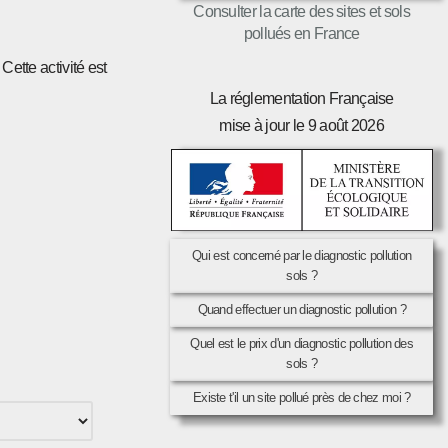
Consulter la carte des sites et sols
pollués en France
Cette activité est
La réglementation Française
mise à jour le 9 août 2026
Qui est concerné par le diagnostic pollution
sols ?
Quand effectuer un diagnostic pollution ?
Quel est le prix d'un diagnostic pollution des
sols ?
Existe t'il un site pollué près de chez moi ?