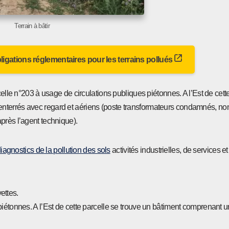
Terrain à bâtir
bligations réglementaires pour les terrains pollués
celle n°203 à usage de circulations publiques piétonnes. A l’Est de cett
terrés avec regard et aériens (poste transformateurs condamnés, non v
près l’agent technique).
iagnostics de la pollution des sols
activités industrielles, de services et 
vettes.
iétonnes. A l’Est de cette parcelle se trouve un bâtiment comprenant u