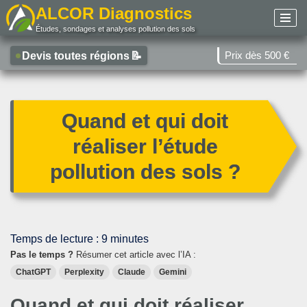
ALCOR Diagnostics
Études, sondages et analyses pollution des sols
Aller
au
Prix dès 500 €
Devis toutes régions
📝
contenu
Quand et qui doit
réaliser l’étude
pollution des sols ?
Temps de lecture :
9
minutes
Pas le temps ?
Résumer cet article avec l’IA :
ChatGPT
Perplexity
Claude
Gemini
Quand et qui doit réaliser