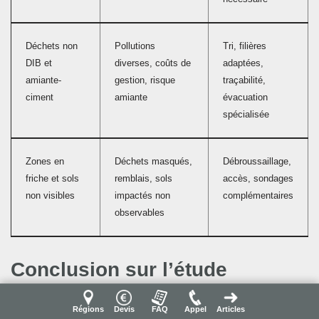
Déchets non
Pollutions
Tri, filières
DIB et
diverses, coûts de
adaptées,
amiante-
gestion, risque
traçabilité,
ciment
amiante
évacuation
spécialisée
Zones en
Déchets masqués,
Débroussaillage,
friche et sols
remblais, sols
accès, sondages
non visibles
impactés non
complémentaires
observables
Conclusion sur l’étude
pollution des sols
Régions
Devis
FAQ
Appel
Articles