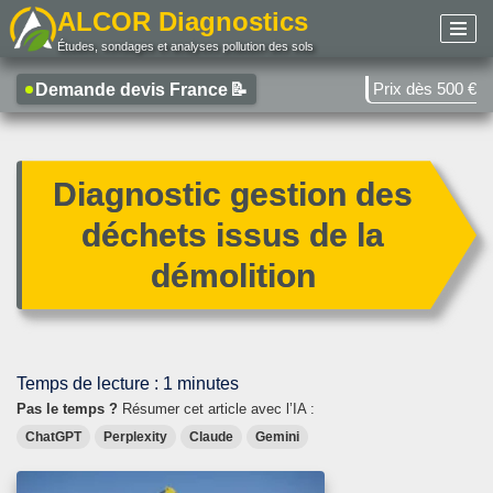
ALCOR Diagnostics
Études, sondages et analyses pollution des sols
Aller
au
Prix dès 500 €
Demande devis France
📝
contenu
Diagnostic gestion des
déchets issus de la
démolition
Temps de lecture :
1
minutes
Pas le temps ?
Résumer cet article avec l’IA :
ChatGPT
Perplexity
Claude
Gemini