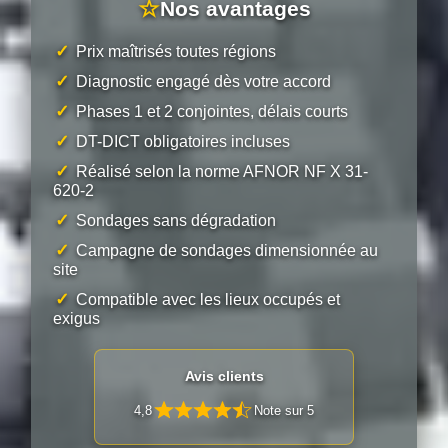
☆
Nos avantages
✓
Prix maîtrisés toutes régions
✓
Diagnostic engagé dès votre accord
✓
Phases 1 et 2 conjointes, délais courts
✓
DT-DICT obligatoires incluses
✓
Réalisé selon la norme AFNOR NF X 31-
620-2
✓
Sondages sans dégradation
✓
Campagne de sondages dimensionnée au
site
✓
Compatible avec les lieux occupés et
exigus
Avis clients
4,8
Note sur 5