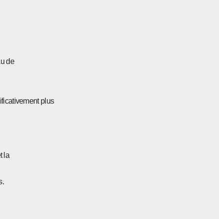
au de
ificativement plus
t la
s.