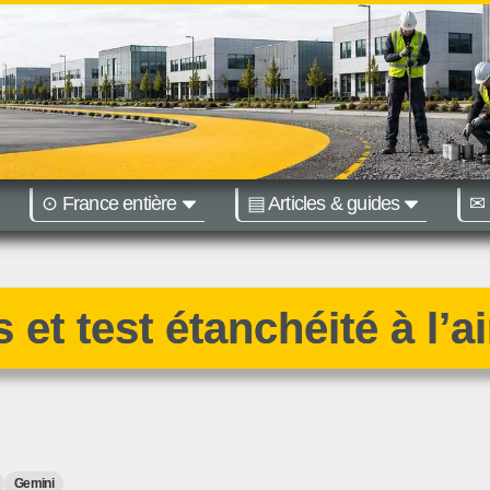
⊙ France entière
▤ Articles & guides
✉ 
égions :
Nantes
Bordeaux
 et test étanchéité à l’ai
Gemini