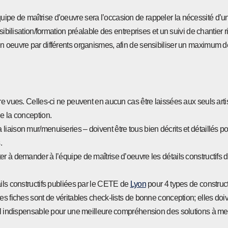
ipe de maîtrise d’oeuvre sera l’occasion de rappeler la nécessité d’
sibilisation/formation préalable des entreprises et un suivi de chantier 
en oeuvre par différents organismes, afin de sensibiliser un maximum d
être vues. Celles-ci ne peuvent en aucun cas être laissées aux seuls ar
e la conception.
iaison mur/menuiseries – doivent être tous bien décrits et détaillés pou
.
er à demander à l’équipe de maîtrise d’oeuvre les détails constructifs
tails constructifs publiées par le CETE de
Lyon
pour 4 types de construct
s). Ces fiches sont de véritables check-lists de bonne conception; elles doi
til indispensable pour une meilleure compréhension des solutions à me