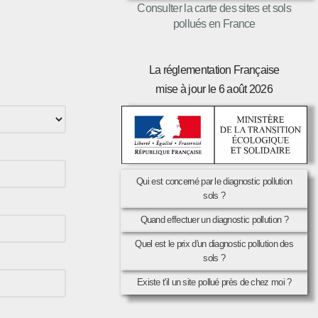
Consulter la carte des sites et sols
pollués en France
La réglementation Française
mise à jour le 6 août 2026
Qui est concerné par le diagnostic pollution
sols ?
Quand effectuer un diagnostic pollution ?
Quel est le prix d'un diagnostic pollution des
sols ?
Existe t'il un site pollué près de chez moi ?