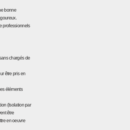
une bonne
rigoureux.
e professionnels
tisans chargés de
r être pris en
 des éléments
ion (Isolation par
vent être
ttre en oeuvre