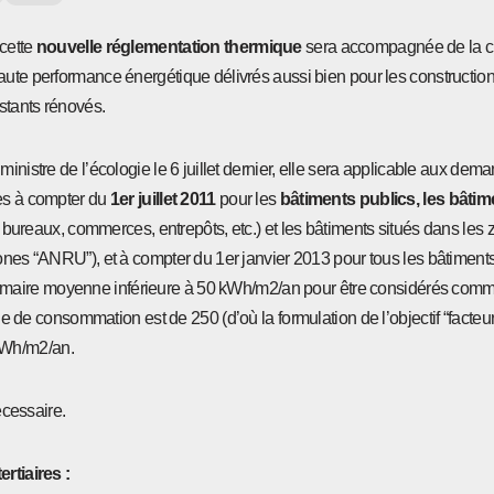
cette
nouvelle réglementation thermique
sera accompagnée de la c
ute performance énergétique délivrés aussi bien pour les constructi
stants rénovés.
inistre de l’écologie le 6 juillet dernier, elle sera applicable aux de
es à compter du
1er juillet 2011
pour les
bâtiments publics, les bâtim
: bureaux, commerces, entrepôts, etc.) et les bâtiments situés dans les
ones “ANRU”), et à compter du 1er janvier 2013 pour tous les bâtiments
imaire moyenne inférieure à 50 kWh/m2/an pour être considérés comm
consommation est de 250 (d’où la formulation de l’objectif “facteur 4
kWh/m2/an.
écessaire.
rtiaires :