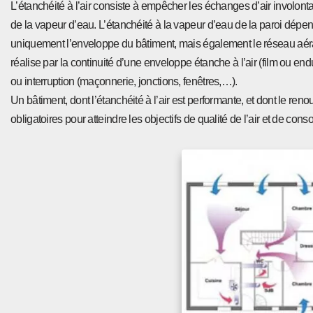
L’étanchéité à l’air consiste à empêcher les échanges d’air involontair
de la vapeur d’eau. L’étanchéité à la vapeur d’eau de la paroi dépend
uniquement l’enveloppe du bâtiment, mais également le réseau aéraul
réalise par la continuité d’une enveloppe étanche à l’air (film ou endui
ou interruption (maçonnerie, jonctions, fenêtres,…).
Un bâtiment, dont l’étanchéité à l’air est performante, et dont le r
obligatoires pour atteindre les objectifs de qualité de l’air et de co