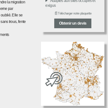
Adaptés aux sites occupés et
indre la migration
exigus
cerne par
📄
Télécharger notre plaquette
oublié. Elle se
 sans trous, fente
Obtenir un devis
léments