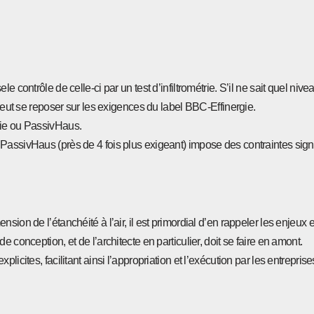
 contrôle de celle-ci par un test d’infiltrométrie. S’il ne sait quel nive
 peut se reposer sur les exigences du label BBC-Effinergie.
gie ou PassivHaus.
PassivHaus (près de 4 fois plus exigeant) impose des contraintes sign
ion de l’étanchéité à l’air, il est primordial d’en rappeler les enjeux e
e conception, et de l’architecte en particulier, doit se faire en amont.
icites, facilitant ainsi l’appropriation et l’exécution par les entreprise