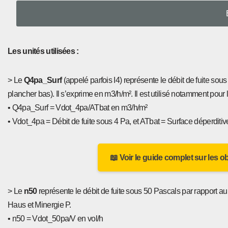
Les unités utilisées :
> Le
Q4pa_Surf
(appelé parfois I4) représente le débit de fuite so
plancher bas). Il s’exprime en m3/h/m². Il est utilisé notamment pour 
• Q4pa_Surf = Vdot_4pa/ATbat en m3/h/m²
• Vdot_4pa = Débit de fuite sous 4 Pa, et ATbat = Surface déperditi
📖 Voir le guide complet sur les o
> Le
n50
représente le débit de fuite sous 50 Pascals par rapport au 
Haus et Minergie P.
• n50 = Vdot_50pa/V en vol/h