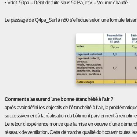
• Vdot_50pa = Débit de fuite sous 50 Pa, et V = Volume chauffé
Le passage de Q4pa_Surf à n50 s’effectue selon une formule faisant i
Comment s’assurer d’une bonne étanchéité à l’air ?
après avoir défini les objectifs de l’étanchéité à l’air, la problémati
successivement à la réalisation du bâtiment parviennent à remplir les o
Le retour d’expérience montre que la mise en oeuvre d’une démarche q
réseaux de ventilation. Cette démarche qualité doit couvrir toutes le