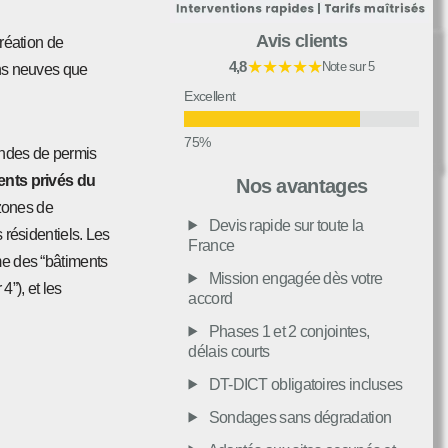
Avis clients
réation de
★★★★★
4,8
Note sur 5
ons neuves que
Excellent
mandes de permis
Très bon
ents privés du
Nos avantages
 zones de
Devis rapide sur toute la
Moyen
 résidentiels. Les
France
e des “bâtiments
Mission engagée dès votre
”), et les
accord
Passable
Phases 1 et 2 conjointes,
délais courts
Décevant
DT-DICT obligatoires incluses
Sondages sans dégradation