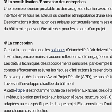
3/ La sensibilisation / Formation des entreprises
Une première réunion préalable au démarrage du chantier avec l’équ
interface entre tous les acteurs du chantier et l’importance d’une sen
Des formations à destination des artisans sont actuellement mises 
du bâtiment et peuvent être utilisées pour les acteurs d’un projet.
4/ La conception
C’est à la conception que les
solutions
d’étanchéité à l’air doivent 
l’exécution, encore moins si aucune réflexion n’a été engagée lors d
Les détails techniques des raccordements sensibles, par exemple la l
compte efficacement et éviter les risques d’infiltrations à ces endroits
Par exemple, dès la phase Avant Projet Détaillé (APD), ne pas hésit
traversant l’enveloppe chauffée du bâtiment.
A cette
étape
, il est notamment utile de se référer aux fiches des dé
l’intérieur, isolation par l’extérieur, isolation répartie, structure boi
adaptées au cas spécifique de chaque projet. Elles constituent l’ou
pour chaque cas particulier.