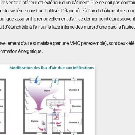
es entre l’intérieur et l’extérieur d’un bâtiment. Elle ne doit pas contra
 du système constructif utilisé. L’étanchéité à l’air du bâtiment ne con
ique assurant le renouvellement d’air, ce dernier point étant souvent 
t d’étanchéité à l’air sur la face interne des murs) d’une paroi à l’autre,
enouvellement d’air est maîtrisé (par une VMC par exemple), sont deux é
nsommation énergétique.