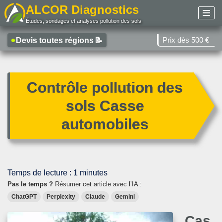
ALCOR Diagnostics
Études, sondages et analyses pollution des sols
Aller
au
Prix dès 500 €
Devis toutes régions
📝
contenu
Contrôle pollution des
sols Casse
automobiles
Temps de lecture :
1
minutes
Pas le temps ?
Résumer cet article avec l’IA :
ChatGPT
Perplexity
Claude
Gemini
Cas