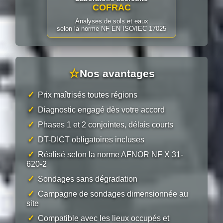
COFRAC
Analyses de sols et eaux
selon la norme NF EN ISO/IEC 17025
☆
Nos avantages
✓
Prix maîtrisés toutes régions
✓
Diagnostic engagé dès votre accord
✓
Phases 1 et 2 conjointes, délais courts
✓
DT-DICT obligatoires incluses
✓
Réalisé selon la norme AFNOR NF X 31-
620-2
✓
Sondages sans dégradation
✓
Campagne de sondages dimensionnée au
site
✓
Compatible avec les lieux occupés et