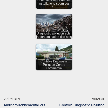
Contrôle pour toutes les
installations soumises
à…
Diagnostic pollution sols,
la contamination des sols
Contrôle Diagnostic
Pollution Centre
Commercial
PRÉCÉDENT
SUIVANT
Audit environnemental lors
Contrôle Diagnostic Pollution