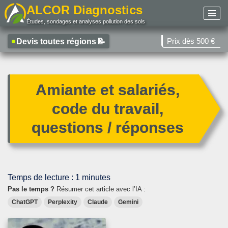
ALCOR Diagnostics
Études, sondages et analyses pollution des sols
Aller
au
Prix dès 500 €
Devis toutes régions
📝
contenu
Amiante et salariés,
code du travail,
questions / réponses
Temps de lecture :
1
minutes
Pas le temps ?
Résumer cet article avec l’IA :
ChatGPT
Perplexity
Claude
Gemini