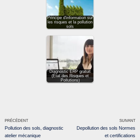
Principe d'information sur
les risques et la pollution
sols
Diagnostic ERP gratuit
(État des Risques et
Pollutions)
PRÉCÉDENT
SUIVANT
Pollution des sols, diagnostic
Depollution des sols Normes
atelier mécanique
et certifications