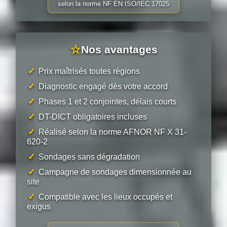
selon la norme NF EN ISO/IEC 17025
☆
Nos avantages
✓
Prix maîtrisés toutes régions
✓
Diagnostic engagé dès votre accord
✓
Phases 1 et 2 conjointes, délais courts
✓
DT-DICT obligatoires incluses
✓
Réalisé selon la norme AFNOR NF X 31-
620-2
✓
Sondages sans dégradation
✓
Campagne de sondages dimensionnée au
site
✓
Compatible avec les lieux occupés et
exigus