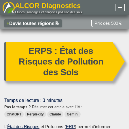
ALCOR Diagnostics
Études, sondages et analyses pollution des sols
Aller
au
Prix dès 500 €
Devis toutes régions
📝
contenu
ERPS : État des
Risques de Pollution
des Sols
Temps de lecture :
3
minutes
Pas le temps ?
Résumer cet article avec l’IA :
ChatGPT
Perplexity
Claude
Gemini
L’
État des Risques
et Pollutions (
ERP
) permet d’informer