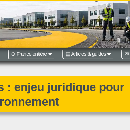
⊙ France entière
▤ Articles & guides
✉ 
égions :
Nantes
Bordeaux
s : enjeu juridique pour
ironnement