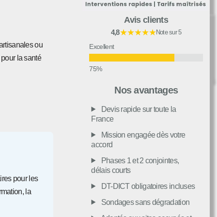
Avis clients
★★★★★
4,8
Note sur 5
 artisanales ou
Excellent
 pour la santé
Très bon
Nos avantages
Devis rapide sur toute la
Moyen
France
Mission engagée dès votre
accord
Passable
Phases 1 et 2 conjointes,
délais courts
Décevant
ires pour les
DT-DICT obligatoires incluses
rmation, la
Sondages sans dégradation