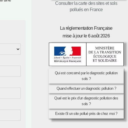
Consulter la carte des sites et sols
pollués en France
La réglementation Française
mise à jour le 6 août 2026
Qui est concerné par le diagnostic pollution
sols ?
Quand effectuer un diagnostic pollution ?
Quel est le prix d'un diagnostic pollution des
sols ?
Existe t'il un site pollué près de chez moi ?