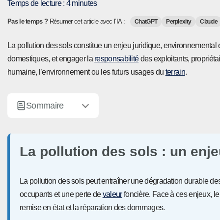
Temps de lecture :
4
minutes
Pas le temps ?
Résumer cet article avec l’IA :
ChatGPT
Perplexity
Claude
La pollution des sols constitue un enjeu juridique, environnemental et 
domestiques, et engager la
responsabilité
des exploitants, propriét
humaine, l’environnement ou les futurs usages du
terrain
.
Sommaire
La pollution des sols : un enje
La pollution des sols peut entraîner une dégradation durable de
occupants et une perte de
valeur
foncière. Face à ces enjeux, le
remise en état et la réparation des dommages.