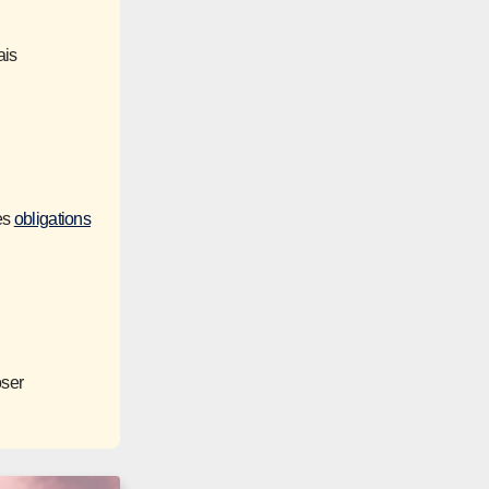
ais
ces
obligations
oser