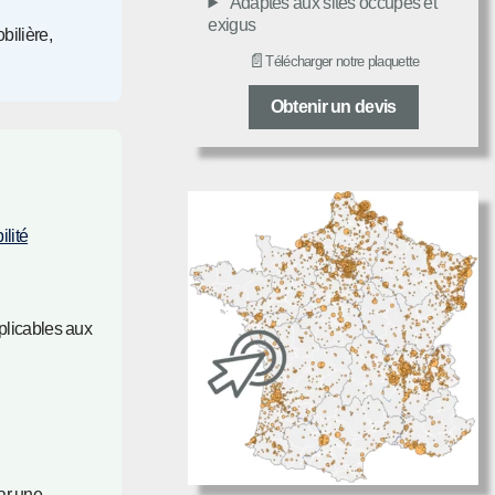
Adaptés aux sites occupés et
exigus
ilière,
📄
Télécharger notre plaquette
Obtenir un devis
lité
pplicables aux
ar une