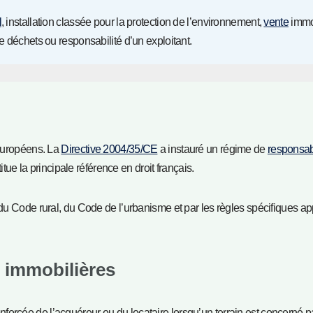
l
, installation classée pour la protection de l’environnement,
vente
immob
e déchets ou responsabilité d’un exploitant.
 européens. La
Directive 2004/35/CE
a instauré un régime de
responsabi
ue la principale référence en droit français.
 du Code rural, du Code de l’urbanisme et par les règles spécifiques a
s immobilières
nforcée de l’acquéreur ou du locataire lorsqu’un terrain est concerné p