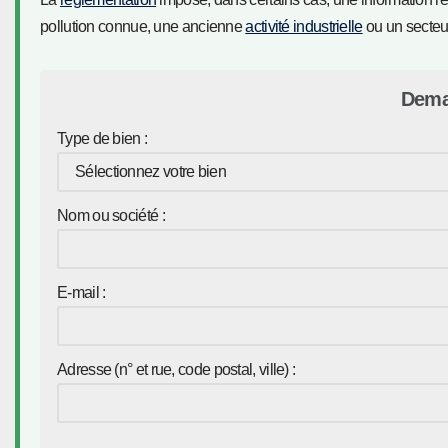
pollution connue, une ancienne
activité industrielle
ou un secteur
Dema
Type de bien :
Nom ou société :
E-mail :
Adresse (n° et rue, code postal, ville) :