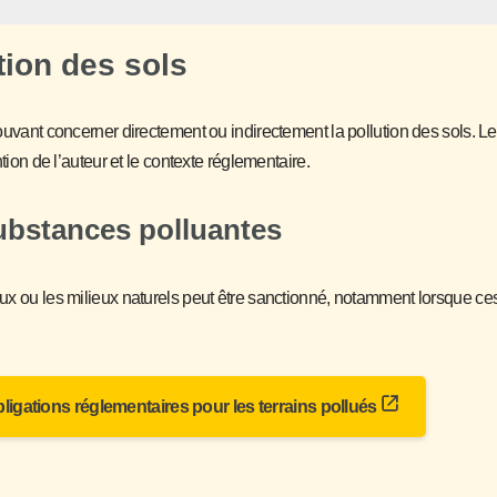
ution des sols
pouvant concerner directement ou indirectement la pollution des sols. L
tion de l’auteur et le contexte réglementaire.
substances polluantes
ux ou les milieux naturels peut être sanctionné, notamment lorsque ces 
bligations réglementaires pour les terrains pollués