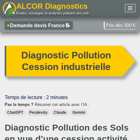
ALCOR Diagnostics
Études, sondages et analyses pollution des sols
Aller
au
Prix dès 500 €
Demande devis France
📝
contenu
Diagnostic Pollution
Cession industrielle
Temps de lecture :
2
minutes
Pas le temps ?
Résumer cet article avec l’IA :
ChatGPT
Perplexity
Claude
Gemini
Diagnostic Pollution des Sols
en vue d’une cession activité