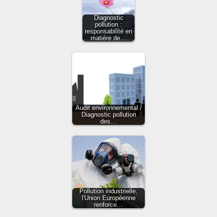
Diagnostic
pollution :
responsabilité en
matière de…
Audit environnemental /
Diagnostic pollution
des…
Pollution industrielle,
l'Union Européenne
renforce…