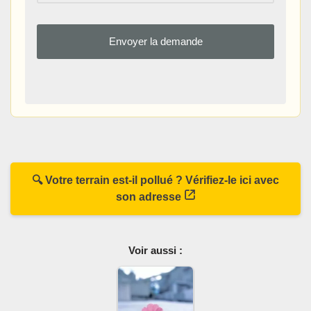
🔍 Votre terrain est-il pollué ? Vérifiez-le ici avec
son adresse
Voir aussi :