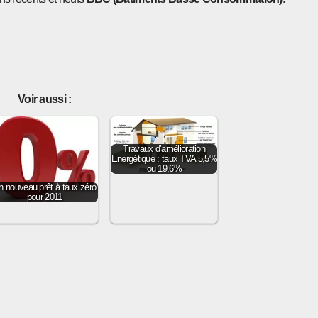
Voir aussi :
Travaux d’amélioration
Energétique : taux TVA 5,5%
ou 19,6%
n nouveau prêt à taux zéro
pour 2011