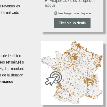
Adaptés aux sites occupés et
exigus
e revenus les
2,6 milliards
📄
Télécharger notre plaquette
Obtenir un devis
t de leur bien.
ro est délivré si
, d’un montant
de la situation
formance