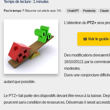
Temps de lecture :
1
minutes
Pas le temps ?
Résumer cet article avec l’IA :
ChatGPT
Perplexity
Claude
L’obtention du
PTZ+
sera pro
📖 Voir le guide
Des modifications devraient 
18/10/20111 par la commissi
modestes.
Dans une conjoncture difficil
autant que possible.
Le PTZ+ fait partie des dispositifs devant être revus à la baisse. D
pourcent sans condition de ressources. Désormais il serait accessi