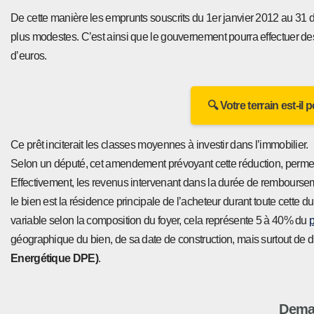
De cette manière les emprunts souscrits du 1er janvier 2012 au 31
plus modestes. C’est ainsi que le gouvernement pourra effectuer de
d’euros.
🔍 Votre terrain est-il
Ce prêt inciterait les classes moyennes à investir dans l’immobilier.
Selon un député, cet amendement prévoyant cette réduction, permett
Effectivement, les revenus intervenant dans la durée de remboursemen
le bien est la résidence principale de l’acheteur durant toute cette
variable selon la composition du foyer, cela représente 5 à 40% du
p
géographique du bien, de sa date de construction, mais surtout de 
Energétique DPE)
.
Deman