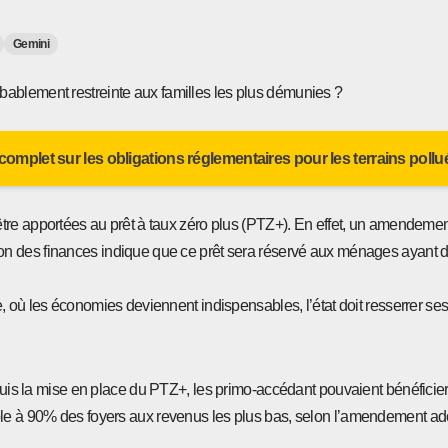
Gemini
bablement restreinte aux familles les plus démunies ?
 complet sur les obligations réglementaires pour les terrains poll
être apportées au prêt à taux zéro plus (PTZ+). En effet, un amendeme
on des finances indique que ce prêt sera réservé aux ménages ayant 
e, où les économies deviennent indispensables, l’état doit resserrer s
epuis la mise en place du PTZ+, les primo-accédant pouvaient bénéficier
ble à 90% des foyers aux revenus les plus bas, selon l’amendement ad