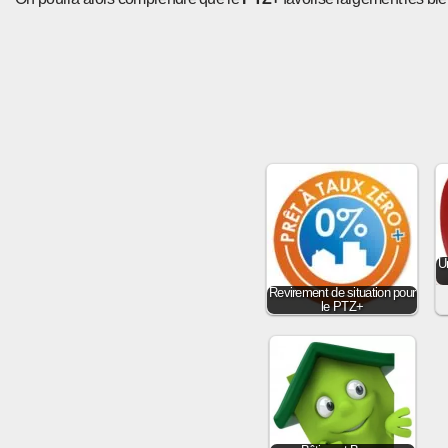
U
Revirement de situation pour
le PTZ+