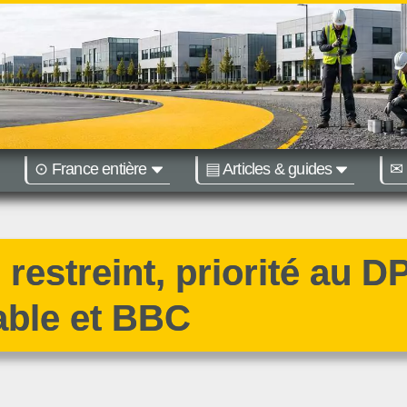
⊙ France entière
▤ Articles & guides
✉ 
ions :
Nantes
Bordeaux
restreint, priorité au D
able et BBC