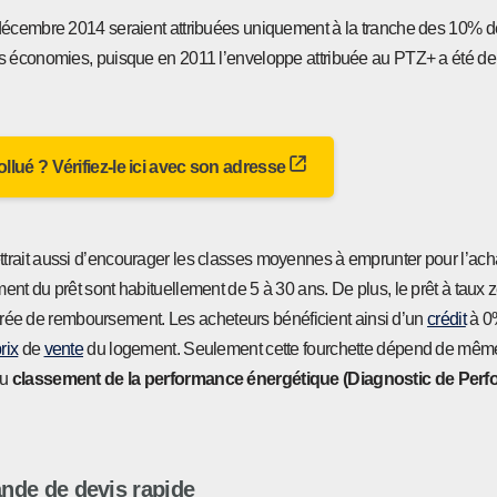
 décembre 2014 seraient attribuées uniquement à la tranche des 10% d
s économies, puisque en 2011 l’enveloppe attribuée au PTZ+ a été de 
 pollué ? Vérifiez-le ici avec son adresse
rait aussi d’encourager les classes moyennes à emprunter pour l’acha
t du prêt sont habituellement de 5 à 30 ans. De plus, le prêt à taux zé
 durée de remboursement. Les acheteurs bénéficient ainsi d’un
crédit
à 0%
rix
de
vente
du logement. Seulement cette fourchette dépend de même 
du
classement de la performance énergétique (Diagnostic de Per
de de devis rapide