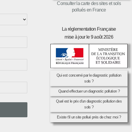
Consulter la carte des sites et sols
pollués en France
La réglementation Française
mise à jour le 9 août 2026
Qui est concerné par le diagnostic pollution
sols ?
Quand effectuer un diagnostic pollution ?
Quel est le prix d'un diagnostic pollution des
sols ?
Existe t'il un site pollué près de chez moi ?