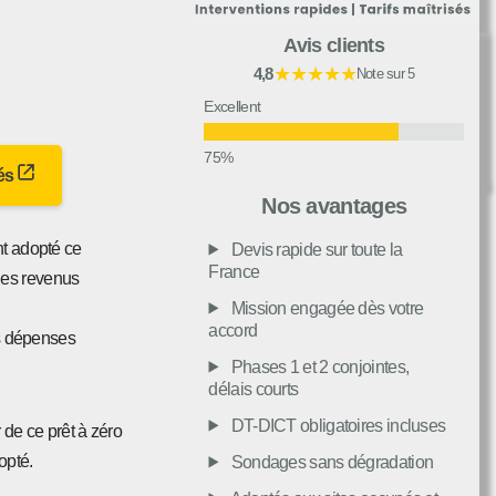
Avis clients
★★★★★
4,8
Note sur 5
Excellent
ués
Très bon
Nos avantages
nt adopté ce
Devis rapide sur toute la
Moyen
France
des revenus
Mission engagée dès votre
accord
Passable
es dépenses
Phases 1 et 2 conjointes,
délais courts
Décevant
DT-DICT obligatoires incluses
 de ce prêt à zéro
opté.
Sondages sans dégradation