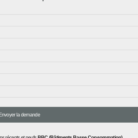
ns récents et neufs
BBC (Bâtiments Basse Consommation)
.