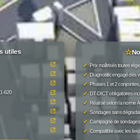
s utiles
☆
No
✓
Prix maîtrisés toutes rég
✓
Diagnostic engagé dès v
✓
Phases 1 et 2 conjointes,
31-620
✓
DT-DICT obligatoires inc
✓
Réalisé selon la norme
✓
Sondages sans dégradat
✓
Campagne de sondages 
✓
Compatible avec les lieu