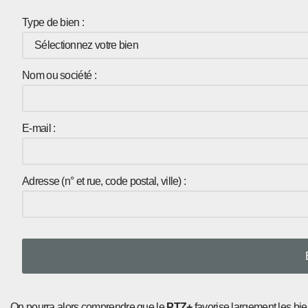
Type de bien :
Nom ou société :
E-mail :
Adresse (n° et rue, code postal, ville) :
On pourra alors comprendre que le
PTZ+
favorise largement les bie