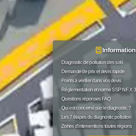
Information
Diagnostic de pollution des sols
Demande de prix et devis rapide
Points à vérifier dans vos devis
Réglementation et norme SSP NF X 
Questions réponses FAQ
Qui est concerné par le diagnostic ?
Les 7 étapes du diagnostic pollution
Zones d’interventions toutes régions