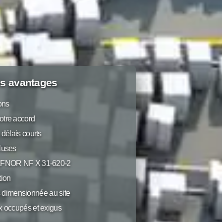
s avantages
ions
otre accord
 délais courts
luses
 AFNOR NF X 31-620-2
ion
dimensionnée au site
x occupés et exigus