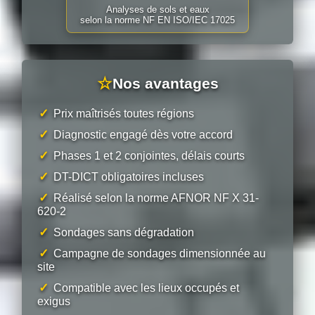
Analyses de sols et eaux
selon la norme NF EN ISO/IEC 17025
☆
Nos avantages
✓
Prix maîtrisés toutes régions
✓
Diagnostic engagé dès votre accord
✓
Phases 1 et 2 conjointes, délais courts
✓
DT-DICT obligatoires incluses
✓
Réalisé selon la norme AFNOR NF X 31-
620-2
✓
Sondages sans dégradation
✓
Campagne de sondages dimensionnée au
site
✓
Compatible avec les lieux occupés et
exigus