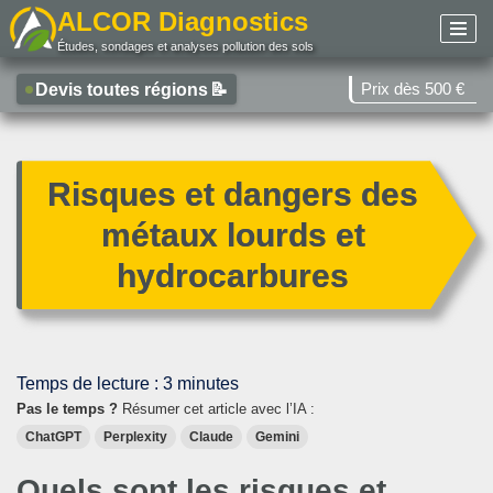
ALCOR Diagnostics
Études, sondages et analyses pollution des sols
Aller
au
Prix dès 500 €
Devis toutes régions
📝
contenu
Risques et dangers des
métaux lourds et
hydrocarbures
Temps de lecture :
3
minutes
Pas le temps ?
Résumer cet article avec l’IA :
ChatGPT
Perplexity
Claude
Gemini
Quels sont les risques et