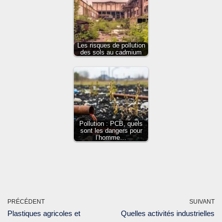
Les risques de pollution
des sols au cadmium
Pollution : PCB, quels
sont les dangers pour
l’homme…
PRÉCÉDENT
SUIVANT
Plastiques agricoles et
Quelles activités industrielles