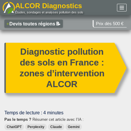
ALCOR Diagnostics
Études, sondages et analyses pollution des sols
Aller
au
Prix dès 500 €
Devis toutes régions
📝
contenu
Diagnostic pollution
des sols en France :
zones d’intervention
ALCOR
Temps de lecture :
4
minutes
Pas le temps ?
Résumer cet article avec l’IA :
ChatGPT
Perplexity
Claude
Gemini