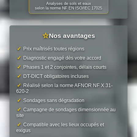
Analyses de sols et eaux
selon la norme NF EN ISO/IEC 17025
☆
Nos avantages
✓
Prix maîtrisés toutes régions
✓
Diagnostic engagé dès votre accord
✓
Phases 1 et 2 conjointes, délais courts
✓
DT-DICT obligatoires incluses
✓
Réalisé selon la norme AFNOR NF X 31-
620-2
✓
Sondages sans dégradation
✓
Campagne de sondages dimensionnée au
site
✓
Compatible avec les lieux occupés et
exigus