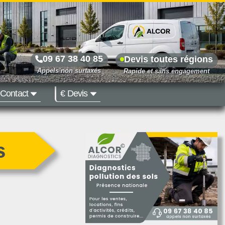
09 67 38 40 85
Devis toutes régions
Contact
€ Devis
Prix dès 500 €
s