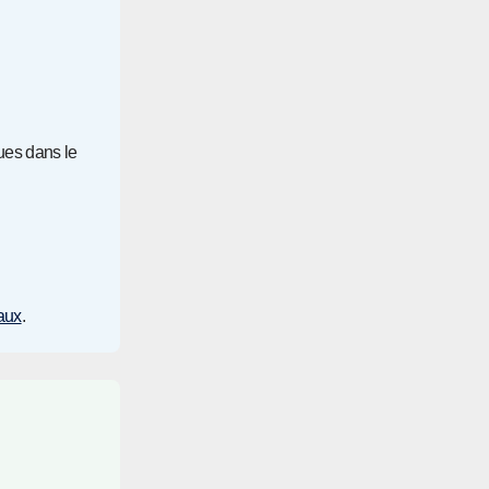
ques dans le
aux
.