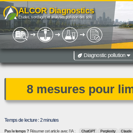
ALCOR Diagnostics
Aller
Études, sondages et analyses pollution des sols
au
contenu
Diagnostic pollution
09 67 38 40 85
Diagnostic de pollution des sols toutes r
Paris
Lille
Dijon
Lyon
Marseille
Montpellier
Toulouse
Besançon
8 mesures pour limi
Temps de lecture :
2
minutes
Pas le temps ?
Résumer cet article avec l’IA :
ChatGPT
Perplexity
Claude