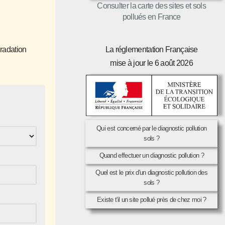
Consulter la carte des sites et sols
pollués en France
gradation
La réglementation Française
mise à jour le 6 août 2026
Qui est concerné par le diagnostic pollution
sols ?
Quand effectuer un diagnostic pollution ?
Quel est le prix d'un diagnostic pollution des
sols ?
Existe t'il un site pollué près de chez moi ?