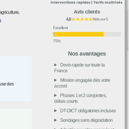
Avis clients
griculture,
★★★★★
4,8
Note sur 5
n
.
Excellent
Très bon
Nos avantages
Devis rapide sur toute la
Moyen
France
Mission engagée dès votre
euse des
accord
Passable
Phases 1 et 2 conjointes,
délais courts
Décevant
DT-DICT obligatoires incluses
Sondages sans dégradation