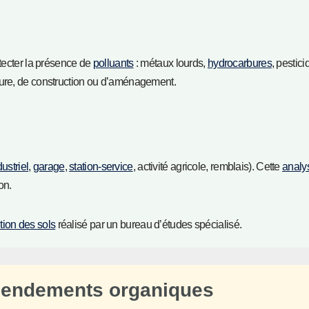
étecter la présence de
polluants
: métaux lourds,
hydrocarbures
, pestic
lture, de construction ou d’aménagement.
dustriel
,
garage
,
station-service
, activité agricole, remblais). Cette
analy
on.
tion des sols
réalisé par un bureau d’études spécialisé.
amendements organiques