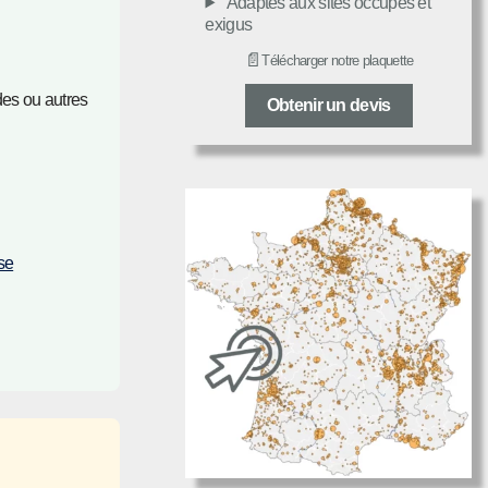
Adaptés aux sites occupés et
exigus
📄
Télécharger notre plaquette
ides ou autres
Obtenir un devis
se