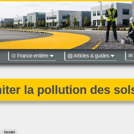
⊙ France entière
▤ Articles & guides
✉ 
égions :
Nantes
Bordeaux
ter la pollution des sol
Gemini