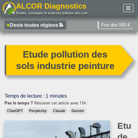
ALCOR Diagnostics
Études, sondages et analyses pollution des sols
Aller
au
Prix dès 500 €
Devis toutes régions
📝
contenu
Etude pollution des
sols industrie peinture
Temps de lecture :
1
minutes
Pas le temps ?
Résumer cet article avec l’IA :
ChatGPT
Perplexity
Claude
Gemini
Etu
de