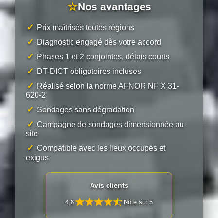
☆
Nos avantages
✓
Prix maîtrisés toutes régions
✓
Diagnostic engagé dès votre accord
✓
Phases 1 et 2 conjointes, délais courts
✓
DT-DICT obligatoires incluses
✓
Réalisé selon la norme AFNOR NF X 31-
620-2
✓
Sondages sans dégradation
✓
Campagne de sondages dimensionnée au
site
✓
Compatible avec les lieux occupés et
exigus
Avis clients
4,8
Note sur 5