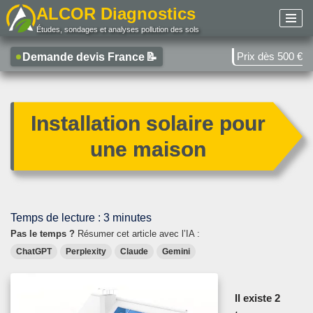
ALCOR Diagnostics
Études, sondages et analyses pollution des sols
Aller
au
Prix dès 500 €
Demande devis France
📝
contenu
Installation solaire pour
une maison
Temps de lecture :
3
minutes
Pas le temps ?
Résumer cet article avec l’IA :
ChatGPT
Perplexity
Claude
Gemini
Il existe 2