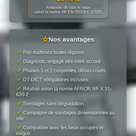
Analyses de sols et eaux
selon la norme NF EN ISO/IEC 17025
☆
Nos avantages
✓
Prix maîtrisés toutes régions
✓
Diagnostic engagé dès votre accord
✓
Phases 1 et 2 conjointes, délais courts
✓
DT-DICT obligatoires incluses
✓
Réalisé selon la norme AFNOR NF X 31-
620-2
✓
Sondages sans dégradation
✓
Campagne de sondages dimensionnée au
site
✓
Compatible avec les lieux occupés et
exigus