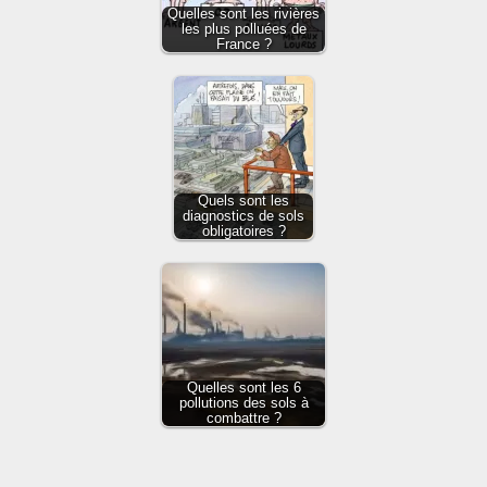
Quelles sont les rivières
les plus polluées de
France ?
Quels sont les
diagnostics de sols
obligatoires ?
Quelles sont les 6
pollutions des sols à
combattre ?