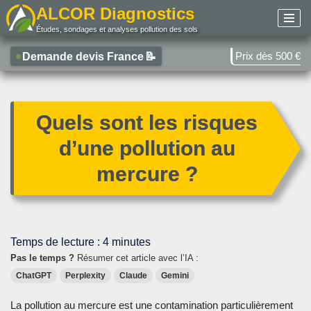
ALCOR Diagnostics
Études, sondages et analyses pollution des sols
Aller
au
Prix dès 500 €
Demande devis France
📝
contenu
Quels sont les risques
d’une pollution au
mercure ?
Temps de lecture :
4
minutes
Pas le temps ?
Résumer cet article avec l’IA :
ChatGPT
Perplexity
Claude
Gemini
La pollution au mercure est une contamination particulièrement