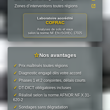
Zones d’interventions toutes régions
Laboratoire accrédité
COFRAC
Analyses de sols et eaux
selon la norme NF EN ISO/IEC 17025
☆
Nos avantages
✓
Prix maîtrisés toutes régions
✓
Diagnostic engagé dès votre accord
✓
Phases 1 et 2 conjointes, délais courts
✓
DT-DICT obligatoires incluses
✓
Réalisé selon la norme AFNOR NF X 31-
620-2
✓
Sondages sans dégradation