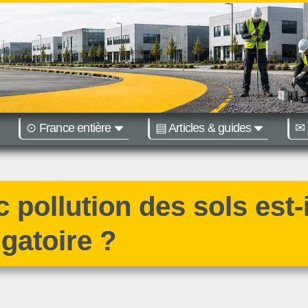
⊙ France entière
▤ Articles & guides
✉ 
égions :
Nantes
Bordeaux
 pollution des sols est-i
igatoire ?