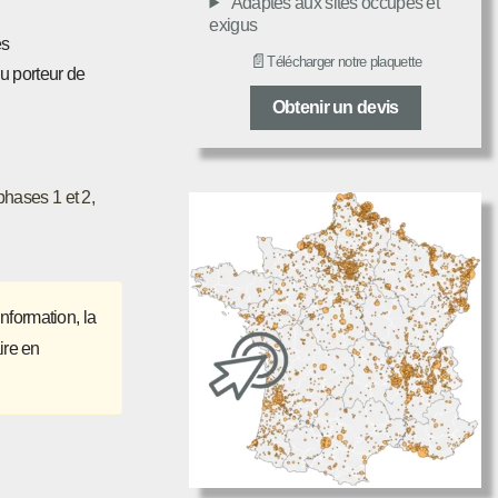
Adaptés aux sites occupés et
exigus
es
📄
Télécharger notre plaquette
au porteur de
Obtenir un devis
 phases 1 et 2,
nformation, la
ire en