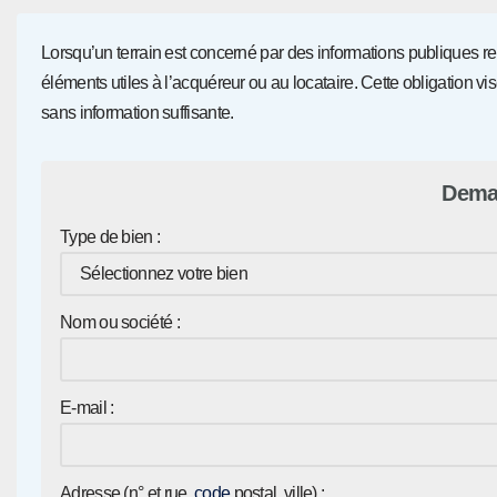
Lorsqu’un terrain est concerné par des informations publiques rela
éléments utiles à l’acquéreur ou au locataire. Cette obligation vi
sans information suffisante.
Deman
Type de bien :
Nom ou société :
E-mail :
Adresse (n° et rue,
code
postal, ville) :