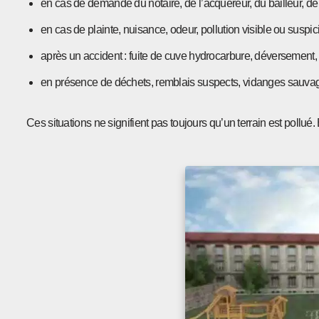
en cas de demande du notaire, de l’acquéreur, du bailleur, de 
en cas de plainte, nuisance, odeur, pollution visible ou suspici
après un accident : fuite de cuve hydrocarbure, déversement, i
en présence de déchets, remblais suspects, vidanges sauva
Ces situations ne signifient pas toujours qu’un terrain est pollué. 