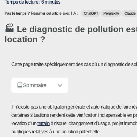
Temps de lecture :
6
minutes
Pas le temps ?
Résumer cet article avec l’IA :
ChatGPT
Perplexity
Claude
🏭 Le diagnostic de pollution est
location ?
Cette page traite spécifiquement des cas où un diagnostic de sol
Sommaire
Il n’existe pas une obligation générale et automatique de faire ré
certaines situations rendent cette vérification indispensable en 
location d’un
terrain
à risque, changement d’usage, projet immobil
publiques relatives à une pollution potentielle.