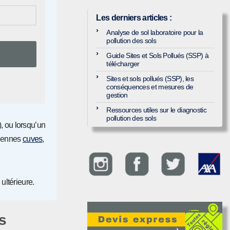
Les derniers articles
:
Analyse de sol laboratoire pour la
pollution des sols
Guide Sites et Sols Pollués (SSP) à
télécharger
Sites et sols pollués (SSP), les
conséquences et mesures de
gestion
Ressources utiles sur le diagnostic
pollution des sols
), ou lorsqu’un
ciennes
cuves
,
ultérieure.
s