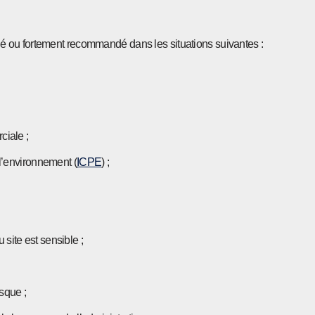
dé ou fortement recommandé dans les situations suivantes :
ciale ;
 l’environnement (
ICPE
) ;
site est sensible ;
isque ;