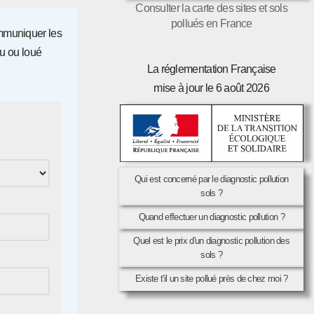
Consulter la carte des sites et sols
pollués en France
communiquer les
u ou loué
La réglementation Française
mise à jour le 6 août 2026
Qui est concerné par le diagnostic pollution
sols ?
Quand effectuer un diagnostic pollution ?
Quel est le prix d'un diagnostic pollution des
sols ?
Existe t'il un site pollué près de chez moi ?