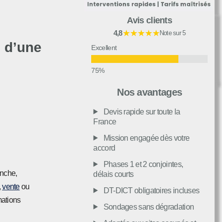
Avis clients
★★★★★
4,8
Note sur 5
u d’une
Excellent
Très bon
Nos avantages
Devis rapide sur toute la
Moyen
France
Mission engagée dès votre
accord
Passable
Phases 1 et 2 conjointes,
anche,
délais courts
Décevant
,
vente
ou
DT-DICT obligatoires incluses
mations
Sondages sans dégradation