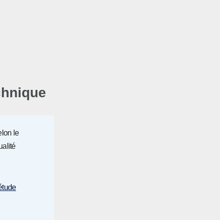
chnique
lon le
ualité
étude