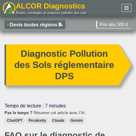
ALCOR Diagnostics
Études, sondages et analyses pollution des sols
Aller
au
Prix dès 500 €
Devis toutes régions
📝
contenu
Diagnostic Pollution
des Sols réglementaire
DPS
Temps de lecture :
7
minutes
Pas le temps ?
Résumer cet article avec l’IA :
ChatGPT
Perplexity
Claude
Gemini
FAQ sur le diagnostic de