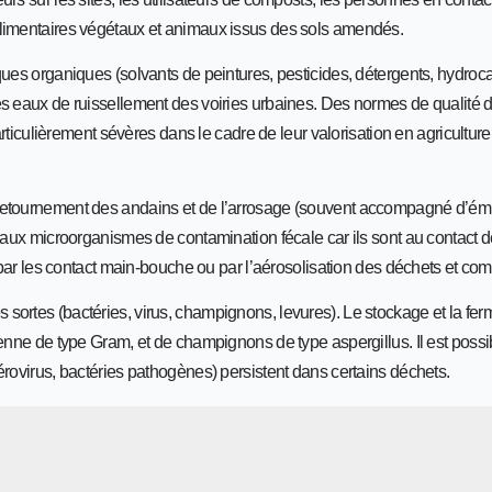
alimentaires végétaux et animaux issus des sols amendés.
ques organiques (solvants de peintures, pesticides, détergents, hydroc
es eaux de ruissellement des voiries urbaines. Des normes de qualité
rticulièrement sévères dans le cadre de leur valorisation en agriculture 
 retournement des andains et de l’arrosage (souvent accompagné d’ém
s aux microorganismes de contamination fécale car ils sont au contact 
x par les contact main-bouche ou par l’aérosolisation des déchets et com
ortes (bactéries, virus, champignons, levures). Le stockage et la fer
ienne de type Gram, et de champignons de type aspergillus. Il est poss
érovirus, bactéries pathogènes) persistent dans certains déchets.