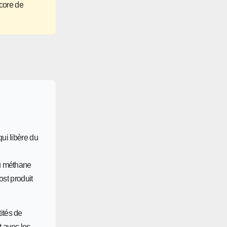
ncore de
ui libère du
du méthane
ost produit
ités de
t avec les