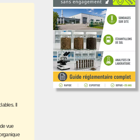
ables. Il
t de vue
e organique