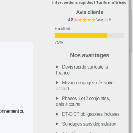
Avis clients
★★★★★
4,8
Note sur 5
Excellent
Très bon
Nos avantages
Devis rapide sur toute la
Moyen
France
Mission engagée dès votre
accord
Passable
Phases 1 et 2 conjointes,
délais courts
Décevant
ironnement ou
DT-DICT obligatoires incluses
Sondages sans dégradation