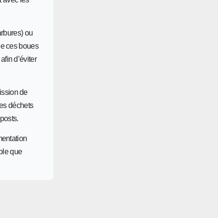
arbures) ou
 de ces boues
afin d’éviter
ission de
des déchets
posts.
mentation
ible que