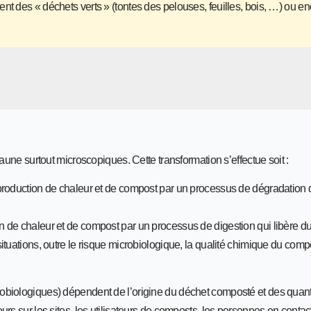
t des « déchets verts » (tontes des pelouses, feuilles, bois, …) ou e
aune surtout microscopiques. Cette transformation s’effectue soit :
production de chaleur et de compost par un processus de dégradation q
n de chaleur et de compost par un processus de digestion qui libère 
tuations, outre le risque microbiologique, la qualité chimique du comp
obiologiques) dépendent de l’origine du déchet composté et des quant
rs sur les sites, les utilisateurs de composts, les personnes en contac