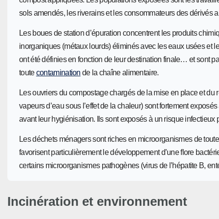
sols amendés, les riverains et les consommateurs des dérivés 
Les boues de station d’épuration concentrent les produits chimi
inorganiques (métaux lourds) éliminés avec les eaux usées et l
ont été définies en fonction de leur destination finale… et sont pa
toute
contamination
de la chaîne alimentaire.
Les ouvriers du compostage chargés de la mise en place et du
vapeurs d’eau sous l’effet de la chaleur) sont fortement exposé
avant leur hygiénisation. Ils sont exposés à un risque infectieu
Les déchets ménagers sont riches en microorganismes de toutes s
favorisent particulièrement le développement d’une flore bactér
certains microorganismes pathogènes (virus de l’hépatite B, ent
Incinération et environnement