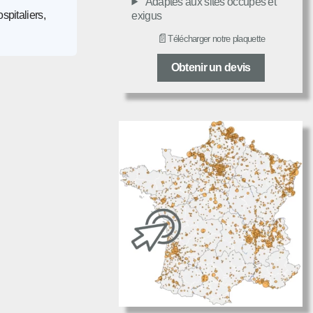
Adaptés aux sites occupés et
spitaliers,
exigus
📄
Télécharger notre plaquette
Obtenir un devis