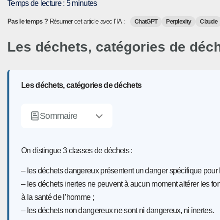
Temps de lecture :
5
minutes
Pas le temps ?
Résumer cet article avec l’IA :
ChatGPT
Perplexity
Claude
Les déchets, catégories de déc
Les déchets, catégories de déchets
Sommaire
On distingue 3 classes de déchets :
– les déchets dangereux présentent un danger spécifique pour 
– les déchets inertes ne peuvent à aucun moment altérer les fonc
à la santé de l’homme ;
– les déchets non dangereux ne sont ni dangereux, ni inertes.