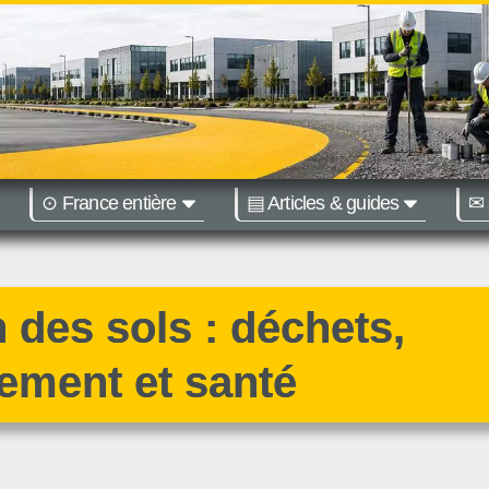
⊙ France entière
▤ Articles & guides
✉ 
égions :
Nantes
Bordeaux
n des sols : déchets,
ement et santé