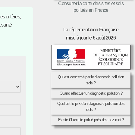
Consulter la carte des sites et sols
pollués en France
s critères,
a santé
La réglementation Française
mise à jour le 6 août 2026
Qui est concerné par le diagnostic pollution
sols ?
Quand effectuer un diagnostic pollution ?
Quel est le prix d'un diagnostic pollution des
sols ?
Existe t'il un site pollué près de chez moi ?