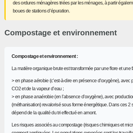
des ordures ménagères triées par les ménages, à partir égalemen
boues de stations d’épuration.
Compostage et environnement
Compostage et environnement :
La matière organique brute est transformée par une flore et une f
> en phase aérobie (c’est-à-dire en présence d’oxygène), avec 
CO2 et de la vapeur d’eau ;
> en phase anaérobie (en l’absence d’oxygène), avec productio
(méthanisation) revalorisé sous forme énergétique. Dans ces 2 si
dépend de la qualité du tri effectué en amont.
Les risques associés au compostage (risques chimiques et micr
compost appliquées. Les populations exposées sont les travailleu