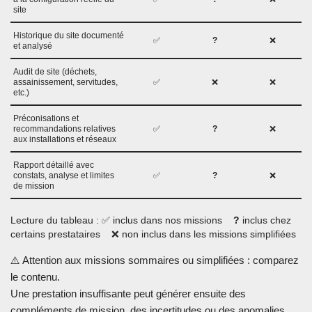
site
Historique du site documenté
✅
?
❌
et analysé
Audit de site (déchets,
assainissement, servitudes,
✅
❌
❌
etc.)
Préconisations et
recommandations relatives
✅
?
❌
aux installations et réseaux
Rapport détaillé avec
constats, analyse et limites
✅
?
❌
de mission
Lecture du tableau : ✅ inclus dans nos missions
?
inclus chez
certains prestataires ❌ non inclus dans les missions simplifiées
⚠️ Attention aux missions sommaires ou simplifiées : comparez
le contenu.
Une prestation insuffisante peut générer ensuite des
compléments de mission, des incertitudes ou des anomalies