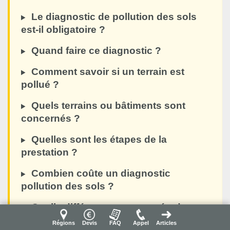
Le diagnostic de pollution des sols
est-il obligatoire ?
Quand faire ce diagnostic ?
Comment savoir si un terrain est
pollué ?
Quels terrains ou bâtiments sont
concernés ?
Quelles sont les étapes de la
prestation ?
Combien coûte un diagnostic
pollution des sols ?
Quelle différence avec une étude
géotechnique G1 ou G2 ?
Régions
Devis
FAQ
Appel
Articles