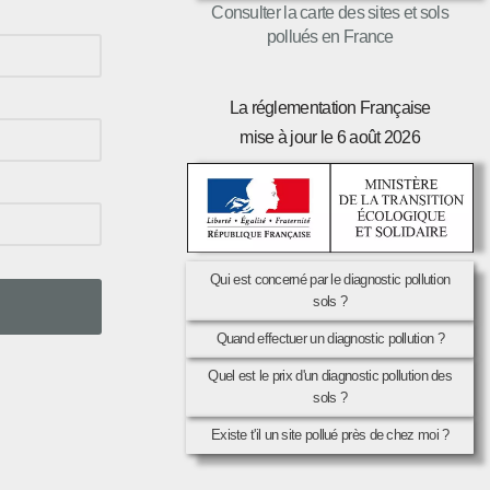
Consulter la carte des sites et sols
pollués en France
La réglementation Française
mise à jour le 6 août 2026
Qui est concerné par le diagnostic pollution
sols ?
Quand effectuer un diagnostic pollution ?
Quel est le prix d'un diagnostic pollution des
sols ?
Existe t'il un site pollué près de chez moi ?