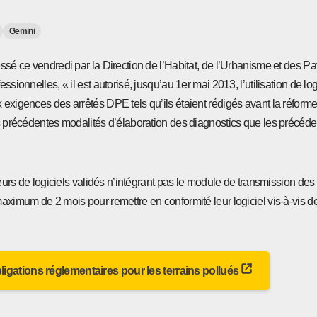
Gemini
essé ce vendredi par la Direction de l’Habitat, de l’Urbanisme et des
ssionnelles, « il est autorisé, jusqu’au 1er mai 2013, l’utilisation de lo
exigences des arrêtés DPE tels qu’ils étaient rédigés avant la réforme 
es précédentes modalités d’élaboration des diagnostics que les précéd
iteurs de logiciels validés n’intégrant pas le module de transmission des
aximum de 2 mois pour remettre en conformité leur logiciel vis-à-vis 
bligations réglementaires pour les terrains pollués