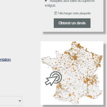
Adaptés aux sites occupés et
exigus
📄
Télécharger notre plaquette
Obtenir un devis
ntation
.