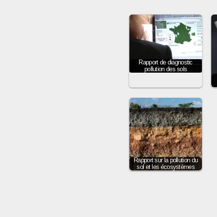
Rapport de diagnostic
pollution des sols
Rapport sur la pollution du
sol et les écosystèmes