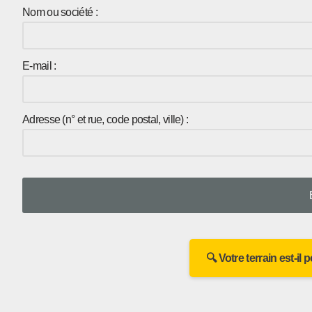
Nom ou société :
E-mail :
Adresse (n° et rue, code postal, ville) :
🔍 Votre terrain est-il