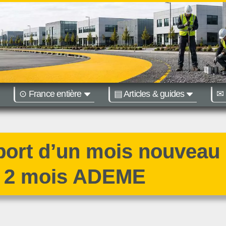
⊙ France entière
▤ Articles & guides
✉ 
égions :
Nantes
Bordeaux
ort d’un mois nouveau
t 2 mois ADEME