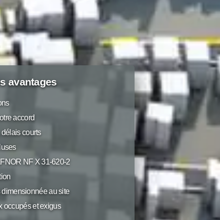
s avantages
ions
otre accord
 délais courts
luses
 AFNOR NF X 31-620-2
ion
dimensionnée au site
x occupés et exigus