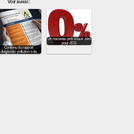
Voir aussi :
Un nouveau prêt à taux zéro
pour 2011
Contenu du rapport
diagnostic pollution sols