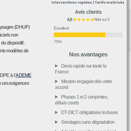
Avis clients
★★★★★
4,8
Note sur 5
 Paysages (DHUP)
Excellent
giciels non
du dispositif,
Très bon
ents modèles de
Nos avantages
Devis rapide sur toute la
Moyen
France
 DPE à l’
ADEME
Mission engagée dès votre
de ces exigences
accord
Passable
Phases 1 et 2 conjointes,
délais courts
Décevant
DT-DICT obligatoires incluses
Sondages sans dégradation