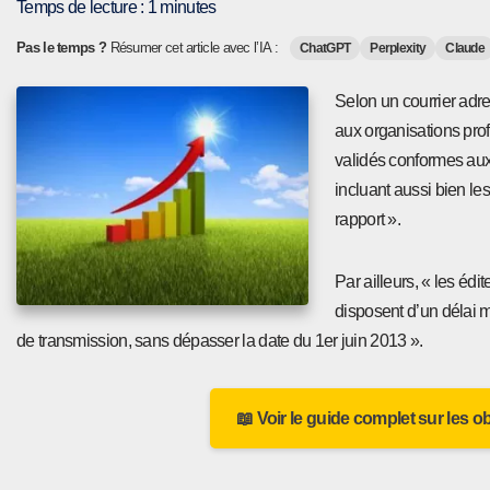
Temps de lecture :
1
minutes
Pas le temps ?
Résumer cet article avec l’IA :
ChatGPT
Perplexity
Claude
Selon un courrier adr
aux organisations profe
validés conformes aux 
incluant aussi bien l
rapport ».
Par ailleurs, « les éd
disposent d’un délai m
de transmission, sans dépasser la date du 1er juin 2013 ».
📖 Voir le guide complet sur les o