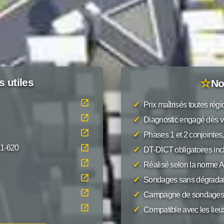
s utiles
☆
No
✓
Prix maîtrisés toutes rég
✓
Diagnostic engagé dès v
✓
Phases 1 et 2 conjointes,
31-620
✓
DT-DICT obligatoires inc
✓
Réalisé selon la norme
✓
Sondages sans dégradat
✓
Campagne de sondages 
✓
Compatible avec les lieu