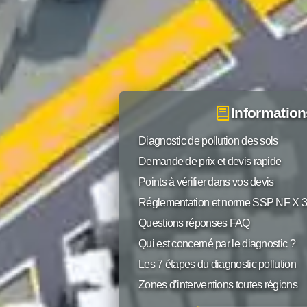
Information
Diagnostic de pollution des sols
Demande de prix et devis rapide
Points à vérifier dans vos devis
Réglementation et norme SSP NF X 
Questions réponses FAQ
Qui est concerné par le diagnostic ?
Les 7 étapes du diagnostic pollution
Zones d’interventions toutes régions