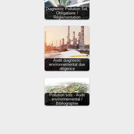
Diagnostic Pollution Sol,
Obligations /
Réglementation
Audit diagnostic
environnemental due
diligence
Pollution sols - Audit
environnemental /
Bibliographie