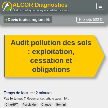
ALCOR Diagnostics
Études, sondages et analyses pollution des sols
Aller
au
Prix dès 500 €
Devis toutes régions
📝
contenu
Audit pollution des sols
: exploitation,
cessation et
obligations
Temps de lecture :
2
minutes
Pas le temps ?
Résumer cet article avec l’IA :
ChatGPT
Perplexity
Claude
Gemini