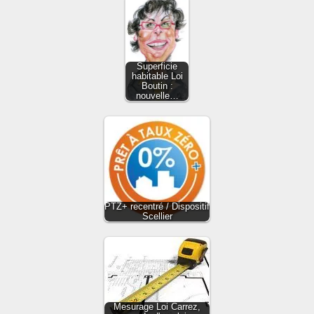
Superficie
habitable Loi
Boutin :
nouvelle…
PTZ+ recentré / Dispositif
Scellier
Mesurage Loi Carrez,