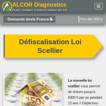
ALCOR Diagnostics
Études, sondages et analyses pollution des sols
Aller
au
Prix dès 500 €
Demande devis France
📝
contenu
Défiscalisation Loi
Scellier
La nouvelle loi
scellier
vous permet
de réduire jusqu’a
8300 € par an pendant
15 ans !! Dépêchez-