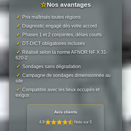
☆
Nos avantages
✓
Prix maîtrisés toutes régions
✓
Diagnostic engagé dès votre accord
✓
Phases 1 et 2 conjointes, délais courts
✓
DT-DICT obligatoires incluses
✓
Réalisé selon la norme AFNOR NF X 31-
620-2
✓
Sondages sans dégradation
✓
Campagne de sondages dimensionnée au
site
✓
Compatible avec les lieux occupés et
exigus
Avis clients
4,8
Note sur 5