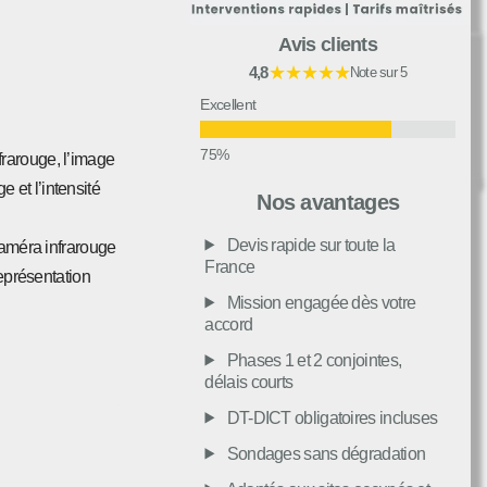
Avis clients
★★★★★
4,8
Note sur 5
Excellent
frarouge, l’image
Très bon
 et l’intensité
Nos avantages
Devis rapide sur toute la
 caméra infrarouge
Moyen
France
représentation
Mission engagée dès votre
accord
Passable
Phases 1 et 2 conjointes,
délais courts
Décevant
DT-DICT obligatoires incluses
Sondages sans dégradation