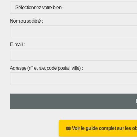
Nom ou société :
E-mail :
Adresse (n° et rue, code postal, ville) :
📖 Voir le guide complet sur les o