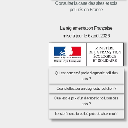
Consulter la carte des sites et sols
pollués en France
La réglementation Française
mise à jour le 6 août 2026
Qui est concerné par le diagnostic pollution
sols ?
Quand effectuer un diagnostic pollution ?
Quel est le prix d'un diagnostic pollution des
sols ?
Existe t'il un site pollué près de chez moi ?