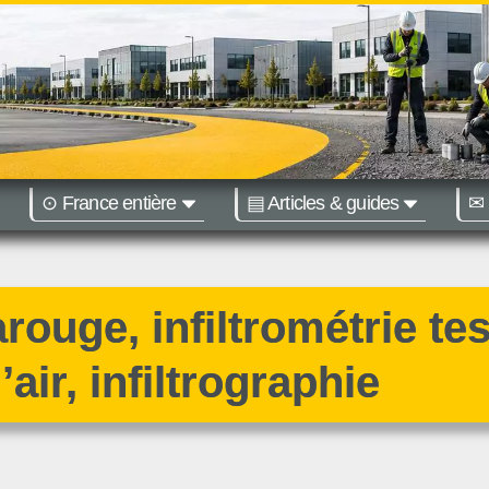
⊙ France entière
▤ Articles & guides
✉ 
égions :
Nantes
Bordeaux
ouge, infiltrométrie tes
’air, infiltrographie