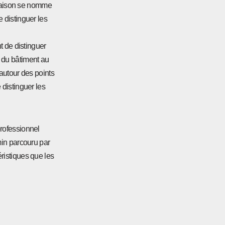
binaison se nomme
e distinguer les
t de distinguer
n du bâtiment au
e autour des points
 distinguer les
professionnel
emin parcouru par
ristiques que les