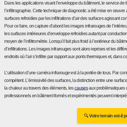
Dans les applications visant l’enveloppe du bâtiment, le service de
l’infiltrographie. Cette technique de diagnostic a été mise en œuvre af
surfaces refroidies par les infiltrations d’air des surfaces agissant 
Pour ce faire, on capture d’abord les images infrarouges de l’intér
les surfaces intérieures d’enveloppe refroidies autant par conduction
moyen de l’infiltrométrie. Lorsqu’il fait plus froid à l’extérieur du bâtim
d’infiltrations. Les images infrarouges sont alors reprises et les diff
endroits où l’air s’infiltre par rapport aux ponts thermiques et, dans 
L’utilisation d’une caméra infrarouge est à la portée de tous. Par con
compétent. L’émissivité des surfaces, la distinction entre une surface 
la chaleur au travers des éléments, les
causes
aux problématiques co
professionnels en bâtiment formés et expérimentés peuvent interprét
🔍 Votre terrain est-il