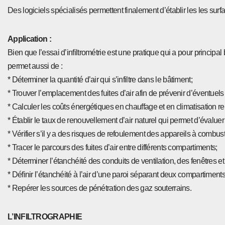
Des logiciels spécialisés permettent finalement d’établir les les sur
Application :
Bien que l’essai d’infiltrométrie est une pratique qui a pour principal
permet aussi de :
* Déterminer la quantité d’air qui s’infiltre dans le bâtiment;
* Trouver l’emplacement des fuites d’air afin de prévenir d’éventue
* Calculer les coûts énergétiques en chauffage et en climatisation relat
* Établir le taux de renouvellement d’air naturel qui permet d’évalue
* Vérifier s’il y a des risques de refoulement des appareils à combust
* Tracer le parcours des fuites d’air entre différents compartiments;
* Déterminer l’étanchéité des conduits de ventilation, des fenêtres et
* Définir l’étanchéité à l’air d’une paroi séparant deux compartiments 
* Repérer les sources de pénétration des gaz souterrains.
L’INFILTROGRAPHIE