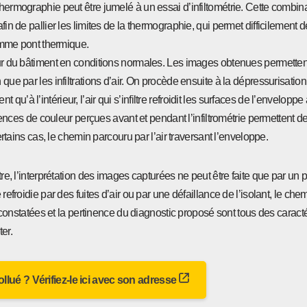
 thermographie peut être jumelé à un essai d’infiltométrie. Cette com
in de pallier les limites de la thermographie, qui permet difficilement d
comme pont thermique.
ieur du bâtiment en conditions normales. Les images obtenues permetten
 que par les infiltrations d’air. On procède ensuite à la dépressurisatio
ent qu’à l’intérieur, l’air qui s’infiltre refroidit les surfaces de l’envelopp
érences de couleur perçues avant et pendant l’infiltrométrie permettent de
certains cas, le chemin parcouru par l’air traversant l’enveloppe.
tre, l’interprétation des images capturées ne peut être faite que par un 
refroidie par des fuites d’air ou par une défaillance de l’isolant, le ch
nstatées et la pertinence du diagnostic proposé sont tous des caracté
er.
 pollué ? Vérifiez-le ici avec son adresse