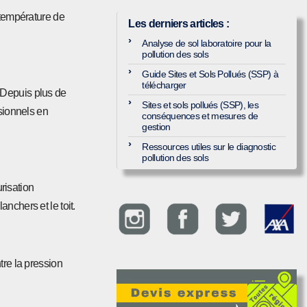
 température de
Les derniers articles
:
Analyse de sol laboratoire pour la
pollution des sols
Guide Sites et Sols Pollués (SSP) à
télécharger
. Depuis plus de
Sites et sols pollués (SSP), les
ssionnels en
conséquences et mesures de
gestion
Ressources utiles sur le diagnostic
pollution des sols
urisation
anchers et le toit.
ntre la pression