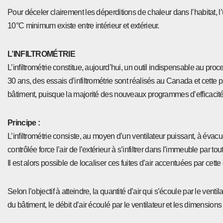
Pour déceler clairement les déperditions de chaleur dans l’habitat,
10°C minimum existe entre intérieur et extérieur.
L’INFILTROMÉTRIE
L’infiltrométrie constitue, aujourd’hui, un outil indispensable au pro
30 ans, des essais d’infiltrométrie sont réalisés au Canada et cette
bâtiment, puisque la majorité des nouveaux programmes d’efficacité é
Principe :
L’infiltrométrie consiste, au moyen d’un ventilateur puissant, à évacu
contrôlée force l’air de l’extérieur à s’infiltrer dans l’immeuble par t
Il est alors possible de localiser ces fuites d’air accentuées par cett
Selon l’objectif à atteindre, la quantité d’air qui s’écoule par le vent
du bâtiment, le débit d’air écoulé par le ventilateur et les dimension