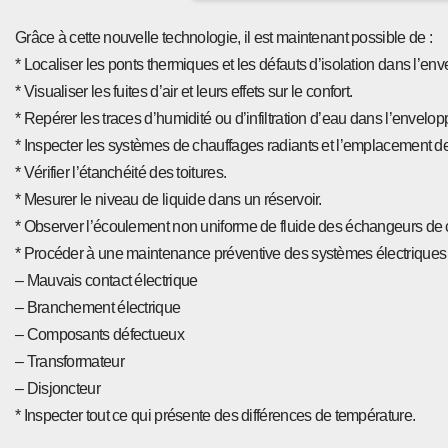
Grâce à cette nouvelle technologie, il est maintenant possible de :
* Localiser les ponts thermiques et les défauts d’isolation dans l’en
* Visualiser les fuites d’air et leurs effets sur le confort.
* Repérer les traces d’humidité ou d’infiltration d’eau dans l’envelo
* Inspecter les systèmes de chauffages radiants et l’emplacement d
* Vérifier l’étanchéité des toitures.
* Mesurer le niveau de liquide dans un réservoir.
* Observer l’écoulement non uniforme de fluide des échangeurs de 
* Procéder à une maintenance préventive des systèmes électriques (rés
– Mauvais contact électrique
– Branchement électrique
– Composants défectueux
– Transformateur
– Disjoncteur
* Inspecter tout ce qui présente des différences de température.