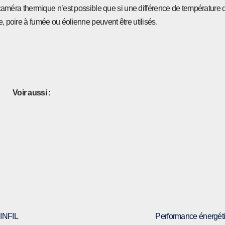
la caméra thermique n’est possible que si une différence de température
e, poire à fumée ou éolienne peuvent être utilisés.
Voir aussi :
NINFIL
Performance énergéti