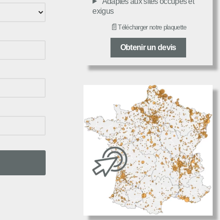
Adaptés aux sites occupés et
exigus
📄
Télécharger notre plaquette
Obtenir un devis