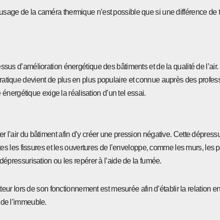
 l’usage de la caméra thermique n’est possible que si une différence de
cessus d’amélioration énergétique des bâtiments et de la qualité de l’air
 pratique devient de plus en plus populaire et connue auprès des profe
nergétique exige la réalisation d’un tel essai.
er l’air du bâtiment afin d’y créer une pression négative. Cette dépress
outes les fissures et les ouvertures de l’enveloppe, comme les murs, les pl
e dépressurisation ou les repérer à l’aide de la fumée.
ilateur lors de son fonctionnement est mesurée afin d’établir la relation e
s de l’immeuble.