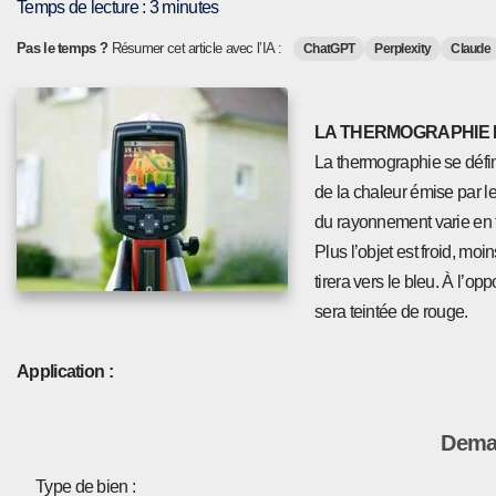
Temps de lecture :
3
minutes
Pas le temps ?
Résumer cet article avec l’IA :
ChatGPT
Perplexity
Claude
LA THERMOGRAPHIE
La thermographie se défin
de la chaleur émise par l
du rayonnement varie en f
Plus l’objet est froid, mo
tirera vers le bleu. À l’o
sera teintée de rouge.
Application :
Deman
Type de bien :