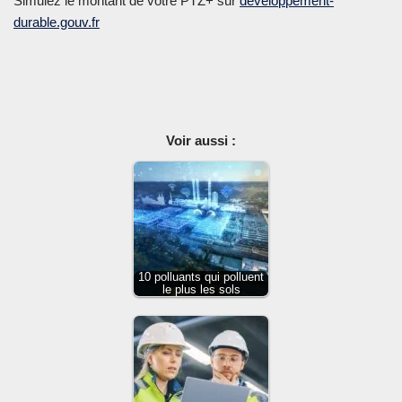
Simulez le montant de votre PTZ+ sur
developpement-
durable.gouv.fr
Voir aussi :
10 polluants qui polluent
le plus les sols