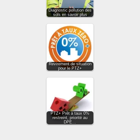
Diagnostic pollution des
sols en savoir plus
Revirement de situation
pour le PTZ+
PTZ+ Prêt à taux 0%
restreint, priorité au
DPE…