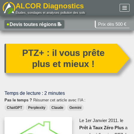
ALCOR Diagnostics
Études, sondages et analyses pollution des sols
Aller
au
Prix dès 500 €
Devis toutes régions
📝
contenu
PTZ+ : iI vous prête
plus et mieux !
Temps de lecture :
2
minutes
Pas le temps ?
Résumer cet article avec l’IA :
ChatGPT
Perplexity
Claude
Gemini
Le 1er Janvier 2011. le
Prêt à Taux Zéro Plus
a