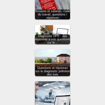
Amiante et salariés, code
du travail, questions /
réponses
Diagnostic DPE : des
réponses à vos questions
sur le…
Questions et réponses
sur le diagnostic pollution
des sols