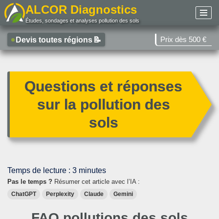
ALCOR Diagnostics
Études, sondages et analyses pollution des sols
Aller
au
Prix dès 500 €
Devis toutes régions
📝
contenu
Questions et réponses
sur la pollution des
sols
Temps de lecture :
3
minutes
Pas le temps ?
Résumer cet article avec l’IA :
ChatGPT
Perplexity
Claude
Gemini
FAQ pollutions des sols