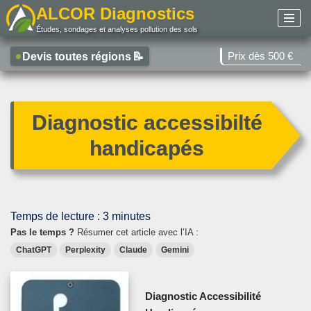
ALCOR Diagnostics
Études, sondages et analyses pollution des sols
Aller
au
Prix dès 500 €
Devis toutes régions
📝
contenu
Diagnostic accessibilté
handicapés
Temps de lecture :
3
minutes
Pas le temps ?
Résumer cet article avec l’IA :
ChatGPT
Perplexity
Claude
Gemini
Diagnostic Accessibilité