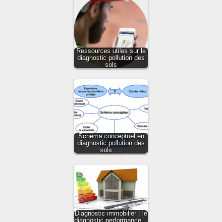
Ressources utiles sur le
diagnostic pollution des
sols
Schéma conceptuel en
diagnostic pollution des
sols :…
Diagnostic immobilier : le
diagnostic performance…