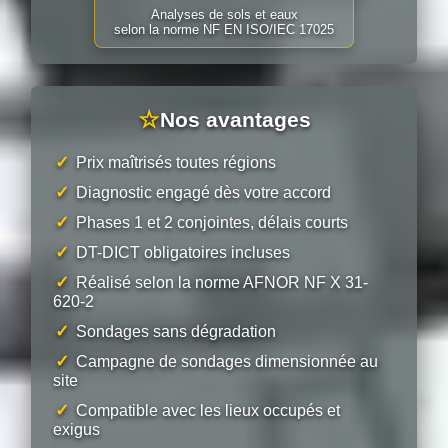
Analyses de sols et eaux
selon la norme NF EN ISO/IEC 17025
☆
Nos avantages
✓
Prix maîtrisés toutes régions
✓
Diagnostic engagé dès votre accord
✓
Phases 1 et 2 conjointes, délais courts
✓
DT-DICT obligatoires incluses
✓
Réalisé selon la norme AFNOR NF X 31-
620-2
✓
Sondages sans dégradation
✓
Campagne de sondages dimensionnée au
site
✓
Compatible avec les lieux occupés et
exigus