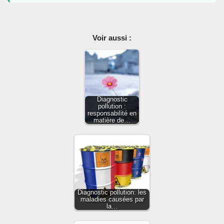
Voir aussi :
Diagnostic
pollution :
responsabilité en
matière de…
Diagnostic pollution: les
maladies causées par
la…