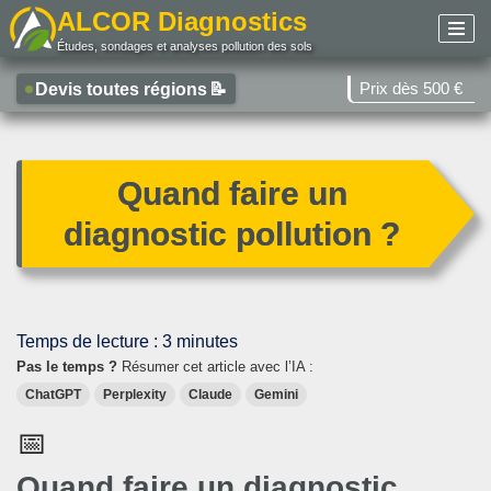
ALCOR Diagnostics
Études, sondages et analyses pollution des sols
Aller
au
Prix dès 500 €
Devis toutes régions
📝
contenu
Quand faire un
diagnostic pollution ?
Temps de lecture :
3
minutes
Pas le temps ?
Résumer cet article avec l’IA :
ChatGPT
Perplexity
Claude
Gemini
📅
Quand faire un diagnostic