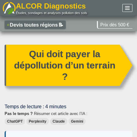
ALCOR Diagnostics
Études, sondages et analyses pollution des sols
Aller
au
Prix dès 500 €
Devis toutes régions
📝
contenu
Qui doit payer la
dépollution d’un terrain
?
Temps de lecture :
4
minutes
Pas le temps ?
Résumer cet article avec l’IA :
ChatGPT
Perplexity
Claude
Gemini