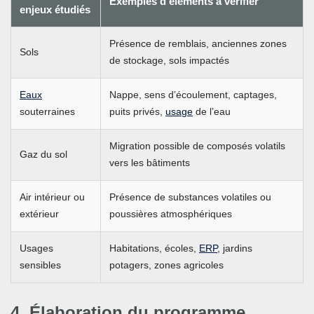
Exemples d’éléments à vérifier
enjeux étudiés
Présence de remblais, anciennes zones
Sols
de stockage, sols impactés
Eaux
Nappe, sens d’écoulement, captages,
souterraines
puits privés,
usage
de l’eau
Migration possible de composés volatils
Gaz du sol
vers les bâtiments
Air intérieur ou
Présence de substances volatiles ou
extérieur
poussières atmosphériques
Usages
Habitations, écoles,
ERP
, jardins
sensibles
potagers, zones agricoles
4. Élaboration du programme