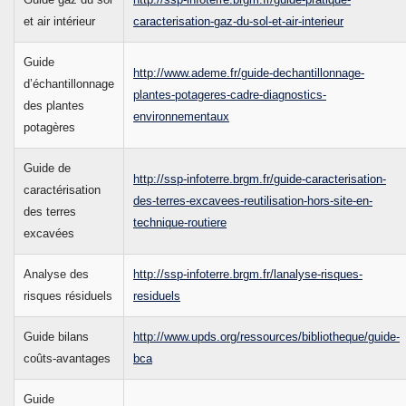
et air intérieur
caracterisation-gaz-du-sol-et-air-interieur
Guide
http://www.ademe.fr/guide-dechantillonnage-
d’échantillonnage
plantes-potageres-cadre-diagnostics-
des plantes
environnementaux
potagères
Guide de
http://ssp-infoterre.brgm.fr/guide-caracterisation-
caractérisation
des-terres-excavees-reutilisation-hors-site-en-
des terres
technique-routiere
excavées
Analyse des
http://ssp-infoterre.brgm.fr/lanalyse-risques-
risques résiduels
residuels
Guide bilans
http://www.upds.org/ressources/bibliotheque/guide-
coûts-avantages
bca
Guide