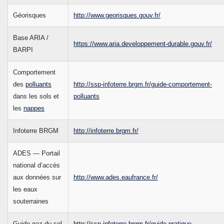
Géorisques
http://www.georisques.gouv.fr/
Base ARIA /
https://www.aria.developpement-durable.gouv.fr/
BARPI
Comportement
des
polluants
http://ssp-infoterre.brgm.fr/guide-comportement-
dans les sols et
polluants
les
nappes
Infoterre BRGM
http://infoterre.brgm.fr/
ADES — Portail
national d’accès
aux données sur
http://www.ades.eaufrance.fr/
les eaux
souterraines
Guide gaz du sol
http://ssp-infoterre.brgm.fr/guide-pratique-