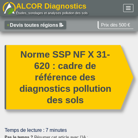
ALCOR Diagnostics
Études, sondages et analyses pollution des sols
Aller
au
Prix dès 500 €
Devis toutes régions
📝
contenu
Norme SSP NF X 31-
620 : cadre de
référence des
diagnostics pollution
des sols
Temps de lecture :
7
minutes
Pas le temps ?
Résumer cet article avec l’IA :