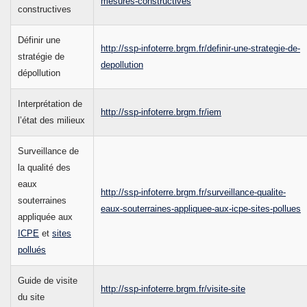
mesures-constructives
constructives
Définir une
http://ssp-infoterre.brgm.fr/definir-une-strategie-de-
stratégie de
depollution
dépollution
Interprétation de
http://ssp-infoterre.brgm.fr/iem
l’état des milieux
Surveillance de
la qualité des
eaux
http://ssp-infoterre.brgm.fr/surveillance-qualite-
souterraines
eaux-souterraines-appliquee-aux-icpe-sites-pollues
appliquée aux
ICPE
et
sites
pollués
Guide de visite
http://ssp-infoterre.brgm.fr/visite-site
du site