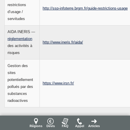
restrictions
http://ssp-infoterre.brgm.fr/guide-restrictions-usage
d’usage /
servitudes
AIDA INERIS —
réglementation
http://www.ineris.fr/aida/
des activités à
risques
Gestion des
sites
potentiellement
https://www.irsn.fr/
pollués par des
substances
radioactives
Voir aussi :
Régions
Devis
FAQ
Appel
Articles