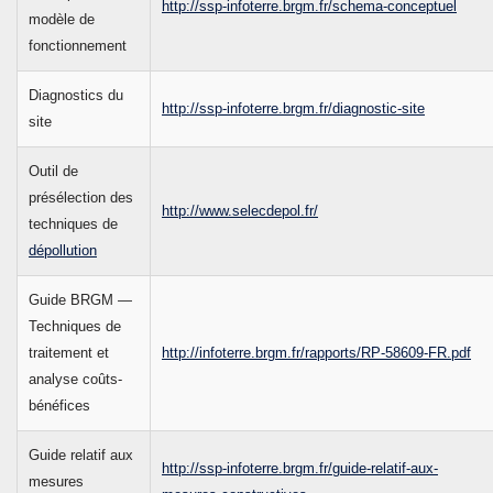
http://ssp-infoterre.brgm.fr/schema-conceptuel
modèle de
fonctionnement
Diagnostics du
http://ssp-infoterre.brgm.fr/diagnostic-site
site
Outil de
présélection des
http://www.selecdepol.fr/
techniques de
dépollution
Guide BRGM —
Techniques de
traitement et
http://infoterre.brgm.fr/rapports/RP-58609-FR.pdf
analyse coûts-
bénéfices
Guide relatif aux
http://ssp-infoterre.brgm.fr/guide-relatif-aux-
mesures