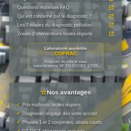
Questions réponses FAQ
Qui est concerné par le diagnostic ?
Les 7 étapes du diagnostic pollution
Zones d’interventions toutes régions
Laboratoire accrédité
COFRAC
Analyses de sols et eaux
selon la norme NF EN ISO/IEC 17025
☆
Nos avantages
✓
Prix maîtrisés toutes régions
✓
Diagnostic engagé dès votre accord
✓
Phases 1 et 2 conjointes, délais courts