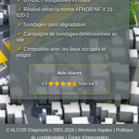
✓
DT-DICT obligatoires incluses
✓
Réalisé selon la norme AFNOR NF X 31-
620-2
✓
Sondages sans dégradation
✓
Campagne de sondages dimensionnée au
site
✓
Compatible avec les lieux occupés et
exigus
Avis clients
4,8
Note sur 5
© ALCOR Diagnostics 2001-2026 |
Mentions légales
|
Politique
de confidentialité
|
Zones d’intervention