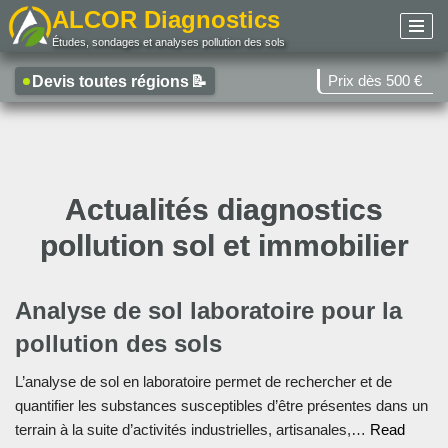
ALCOR Diagnostics
Études, sondages et analyses pollution des sols
Aller
au
Prix dès 500 €
Devis toutes régions
📝
contenu
Actualités diagnostics
pollution sol et immobilier
Analyse de sol laboratoire pour la
pollution des sols
L’analyse de sol en laboratoire permet de rechercher et de
quantifier les substances susceptibles d’être présentes dans un
terrain à la suite d’activités industrielles, artisanales,…
Read