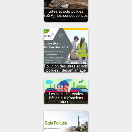
Sites et sols pollués
(SSP), les conséquences
et…
Pollution des sites et sols
pollués / désamiantage
Les sols des écoles
bâties sur d'anciens
sites…