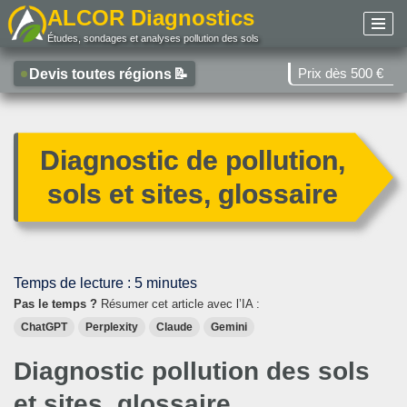
ALCOR Diagnostics
Études, sondages et analyses pollution des sols
Aller
au
Prix dès 500 €
Devis toutes régions
📝
contenu
Diagnostic de pollution,
sols et sites, glossaire
Temps de lecture :
5
minutes
Pas le temps ?
Résumer cet article avec l’IA :
ChatGPT
Perplexity
Claude
Gemini
Diagnostic pollution des sols
et sites, glossaire