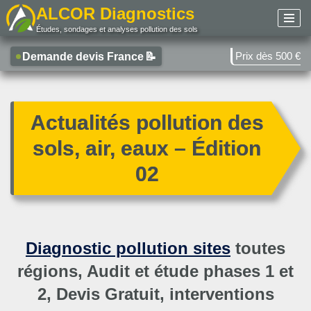
ALCOR Diagnostics
Études, sondages et analyses pollution des sols
Aller
au
Prix dès 500 €
Demande devis France
📝
contenu
Actualités pollution des
sols, air, eaux – Édition
02
Diagnostic pollution sites
toutes
régions, Audit et étude phases 1 et
2, Devis Gratuit, interventions