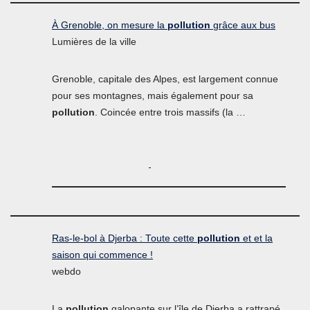
À Grenoble, on mesure la
pollution
grâce aux bus
Lumières de la ville
Grenoble, capitale des Alpes, est largement connue
pour ses montagnes, mais également pour sa
pollution
. Coincée entre trois massifs (la …
Ras-le-bol à Djerba : Toute cette
pollution
et et la
saison qui commence !
webdo
La
pollution
galopante sur l’île de Djerba a rattrapé