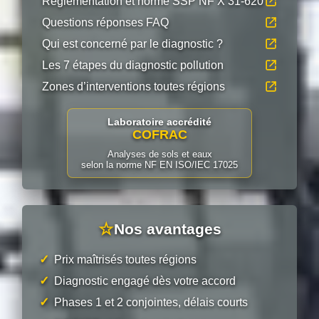
Réglementation et norme SSP NF X 31-620
Questions réponses FAQ
Qui est concerné par le diagnostic ?
Les 7 étapes du diagnostic pollution
Zones d’interventions toutes régions
Laboratoire accrédité
COFRAC
Analyses de sols et eaux
selon la norme NF EN ISO/IEC 17025
☆
Nos avantages
✓
Prix maîtrisés toutes régions
✓
Diagnostic engagé dès votre accord
✓
Phases 1 et 2 conjointes, délais courts