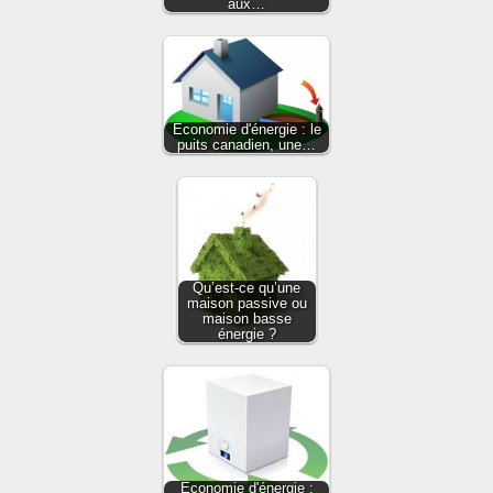
aux…
Economie d'énergie : le
puits canadien, une…
Qu’est-ce qu’une
maison passive ou
maison basse
énergie ?
Economie d'énergie :