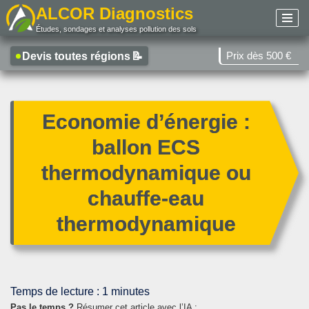
ALCOR Diagnostics
Études, sondages et analyses pollution des sols
Aller
au
Prix dès 500 €
Devis toutes régions
📝
contenu
Economie d’énergie :
ballon ECS
thermodynamique ou
chauffe-eau
thermodynamique
Temps de lecture :
1
minutes
Pas le temps ?
Résumer cet article avec l’IA :